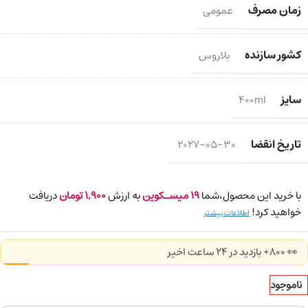
زمان مصرف
عمومی
کشور سازنده
بلاروس
سایز
400ml
تاریخ انقضا
2027-05-30
با خرید این محصول،شما
19
میسـکوین
به ارزش
1,900
تومان
دریافت
خواهید کرد!
اطلاعات بیشتر
👀 800+ بازدید در ۲۴ ساعت اخیر
ناموجود