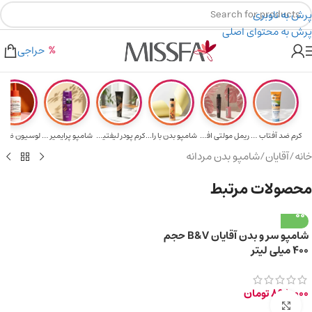
پرش به ناوبری
پرش به محتوای اصلی
هدیه برای خرید های بالای ۵ میلیون تومن
۲٪ تخفیف روی سبد خرید برای روش کارت به کارت
حراجی
کرم ضد آفتاب حا...
ریمل مولتی افکت...
شامپو بدن با را...
کرم پودر لیفتین...
شامپو پرایمیر پ...
خانه
/
آقایان
/
شامپو بدن مردانه
محصولات مرتبط
شامپو سر و بدن آقایان B&V حجم
400 میلی لیتر
898,000
تومان
برای بزرگ‌نمایی کلیک کنید