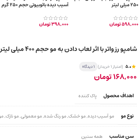
250 میلی لیتر
آسیب دیده بائوبیوتی حجم 250 گرم
598,000
تومان
398,000
تومان
شامپو رز واتر با اثر لعاب دادن به مو حجم 400 میلی لیتر
5.0
(امتیاز 1 خریدار)
1 دیدگاه
168,000
تومان
اهداف محصول
پاک کننده
نوع مو
مو آسیب دیده
,
مو خشک
,
مو رنگ شده
,
مو معمولی
,
مو نازک
,
مو
سن مناسب
همه سنین