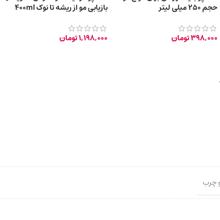
حجم 250 میلی لیتر
بازیابی مو از ریشه تا نوک 400ml
398,000
تومان
1,198,000
تومان
 چرب