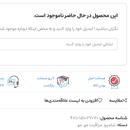
این محصول در حال حاضر ناموجود است.
نگران نباشید! ایمیل خود را وارد کنید و به محض اینکه دوباره موجود ش
ضمانت اصل
۷ روز ضمانت
بودن کالا
بازگشت
۲۴ ساعته
مقایسه
افزودن به لیست علاقه‌مندی‌ها
شناسه محصول:
4810151027070
دسته:
شامپو
,
مراقبت مو
,
مو