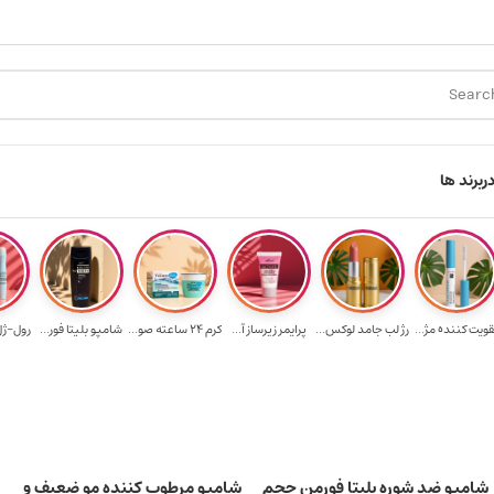
ارسال رایگان برای خرید ۳.۵ میلیون به یالا
هدیه برای خرید های بالا
ر
برند ها
قویت‌ کننده مژ...
رژ لب جامد لوکس...
پرایمر زیرساز آ...
کرم 24 ساعته صو...
شامپو بلیتا فور...
رول-ژل 
شامپو ضد شوره بلیتا فورمن حجم
شامپو مرطوب کننده مو ضعیف و