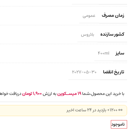
زمان مصرف
عمومی
کشور سازنده
بلاروس
سایز
400ml
تاریخ انقضا
2027-05-30
با خرید این محصول،شما
19
میسـکوین
به ارزش
1,900
تومان
دریافت خواهی
👀 1200+ بازدید در ۲۴ ساعت اخیر
ناموجود