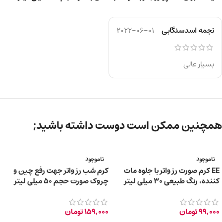
نجمه اسدسنگابی
2022-06-01
بسیار عالی
همچنین ممکن است دوست داشته باشید;
ناموجود
ناموجود
EE کرم صورت رز واتر با جلوه مات
کرم شب رز واتر جهت رفع چین و
کننده، رنگ طبیعی 30 میلی لیتر
چروک صورت حجم 50 میلی لیتر
99,000
تومان
159,000
تومان