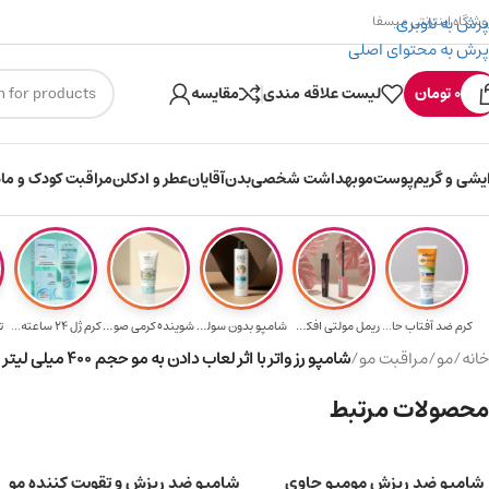
پرش به ناوبری
وشگاه اینترنتی میسفا
پرش به محتوای اصلی
۳۰۰ میسکوین (۳۰ هزار تومن) هدیه خرید اول
0
تومان
لیست علاقه مندی
مقایسه
ایشی و گریم
پوست
مو
بهداشت شخصی
بدن
آقایان
عطر و ادکلن
مراقبت کودک و ماد
کرم ضد آفتاب حا...
ریمل مولتی افکت...
شامپو بدون سولف...
شوینده کرمی صور...
کرم ژل ۲۴ ساعته...
ت
خانه
/
مو
/
مراقبت مو
/
شامپو رز واتر با اثر لعاب دادن به مو حجم 400 میلی لیتر
محصولات مرتبط
شامپو ضد ریزش مومیو حاوی
شامپو ضد ریزش و تقویت کننده مو