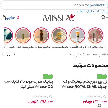
پرش به ناوبری
پرش به محتوای اصلی
هدیه برای خرید های بالای ۵ میلیون تومن
۲٪ تخفیف روی سبد خرید برای روش کارت به کارت
حراجی
ریمل مولتی افکت...
کرم ضد آفتاب حا...
ماسک مغذی بلیتا...
شامپو کیوتن ؛ م...
کرم دست آلوئه و...
خانه
/
پوست
/
مراقبت پوست
محصولات مرتبط
ژل پچ دور چشم لیفتینگ و ضد
پیلینگ صورت مودو با لاکتیک اسید
چروک ROYAL SNAIL حجم ۳۰
۵٪ حجم ۳۰ میلی لیتر
میلی‌ لیتر
1,198,000
تومان
1,398,000
تومان
برای بزرگ‌نمایی کلیک کنید