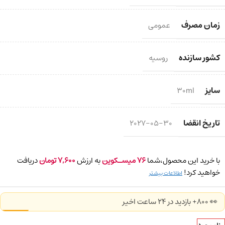
زمان مصرف
عمومی
کشور سازنده
روسیه
سایز
30ml
تاریخ انقضا
2027-05-30
با خرید این محصول،شما
76
میسـکوین
به ارزش
7,600
تومان
دریافت
خواهید کرد!
اطلاعات بیشتر
👀 800+ بازدید در ۲۴ ساعت اخیر