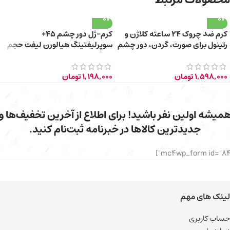
کرم ضد چروک ۲۴ ساعته کلاژن و
کرم-ژل دور چشم 45+
رتینول برای صورت، گردن، دور چشم
سوپرلیفتینگ هیالورن لیفت حجم
+55 سال
20 میلی لیتر
1,598,000
تومان
1,198,000
تومان
میشه اولین نفر باشید! برای اطلاع از آخرین تخفیف‌ها و
جدیدترین کالاها در خبرنامه ثبت‌نام کنید.
لینک های مهم
حساب کاربری