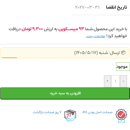
تاریخ انقضا
2027-03-31
با خرید این محصول،شما
93
میسـکوین
به ارزش
9,300
تومان
دریافت
خواهید کرد!
اطلاعات بیشتر
📦 ارسال: شنبه (1405/5/17)
موجود
+
-
افزودن به سبد خرید
ضمانت اصل بودن کالا
۷ روز ضمانت بازگشت