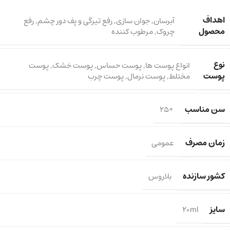
اهداف
آبرسان
,
جوان سازی
,
رفع تیرگی و پف دور چشم
,
رفع
محصول
چروک
,
مرطوب کننده
نوع
انواع پوست ها
,
پوست حساس
,
پوست خشک
,
پوست
پوست
مختلط
,
پوست نرمال
,
پوست چرب
سن مناسب
+25
زمان مصرف
عمومی
کشور سازنده
بلاروس
سایز
20ml