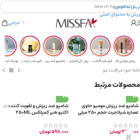
پرش به ناوبری
پرش به محتوای اصلی
هدیه برای خرید های بالای ۵ میلیون تومن
۲٪ تخفیف روی سبد خرید برای روش کارت به کارت
حراجی
ریمل مولتی افکت...
کرم ضد آفتاب حا...
رول-ژل فیلر و م...
شامپو ضد ریزش و...
کرم شب چند پپتی...
تونیک ایده آل 
خانه
/
مو
/
مراقبت مو
محصولات مرتبط
شامپو ضد ریزش مومیو حاوی
شامپو ضد ریزش و تقویت کننده مو
عصاره شیلاجیت حجم ۲۵۰ میلی
اکتیو هیر کمپلکس 250ML
لیتر
498,000
تومان
598,000
تومان
برای بزرگ‌نمایی کلیک کنید