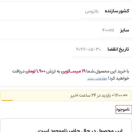
کشور سازنده
بلاروس
سایز
400ml
تاریخ انقضا
2027-05-30
با خرید این محصول،شما
19
میسـکوین
به ارزش
1,900
تومان
دریافت
خواهید کرد!
اطلاعات بیشتر
👀 1200+ بازدید در ۲۴ ساعت اخیر
ناموجود
این محصول در حال حاضر ناموجود است.