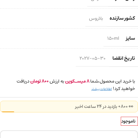
کشور سازنده
بلاروس
سایز
150ml
تاریخ انقضا
2027-05-30
با خرید این محصول،شما
8
میسـکوین
به ارزش
800
تومان
دریافت
خواهید کرد!
اطلاعات بیشتر
👀 800+ بازدید در ۲۴ ساعت اخیر
ناموجود