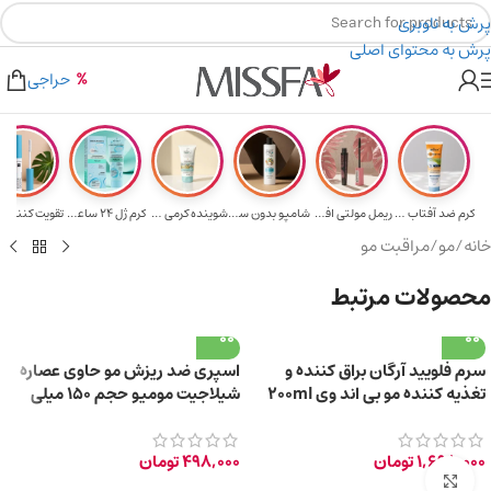
پرش به ناوبری
پرش به محتوای اصلی
هدیه برای خرید های بالای ۵ میلیون تومن
۲٪ تخفیف روی سبد خرید برای روش کارت به کارت
حراجی
کرم ضد آفتاب حا...
ریمل مولتی افکت...
شامپو بدون سولف...
شوینده کرمی صور...
کرم ژل ۲۴ ساعته...
تقویت‌ کننده م
خانه
/
مو
/
مراقبت مو
محصولات مرتبط
سرم فلویید آرگان براق کننده و
اسپری ضد ریزش مو حاوی عصاره
تغذیه کننده مو بی اند وی 200ml
شیلاجیت مومیو حجم ۱۵۰ میلی
لیتر
1,698,000
تومان
498,000
تومان
برای بزرگ‌نمایی کلیک کنید