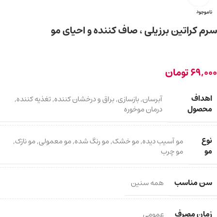
ناموجود
سرم کراتین برزیلی ، صاف کننده و احیای مو
69,000
تومان
اهداف
آبرسان
,
بازسازی
,
براق و درخشان کننده
,
تغذیه کننده
,
محصول
درمان موخوره
نوع
مو آسیب دیده
,
مو خشک
,
مو رنگ شده
,
مو معمولی
,
مو نازک
,
مو
مو چرب
سن مناسب
همه سنین
زمان مصرف
عمومی