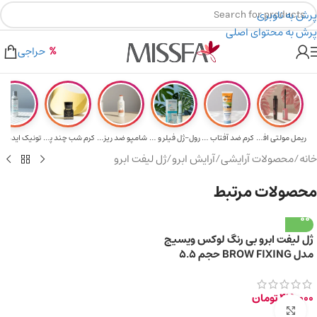
پرش به ناوبری
پرش به محتوای اصلی
هدیه برای خرید های بالای ۵ میلیون تومن
۲٪ تخفیف روی سبد خرید برای روش کارت به کارت
حراجی
ریمل مولتی افکت...
کرم ضد آفتاب حا...
رول-ژل فیلر و م...
شامپو ضد ریزش و...
کرم شب چند پپتی...
تونیک ایده آل 
خانه
/
محصولات آرایشی
/
آرایش ابرو
/
ژل لیفت ابرو
محصولات مرتبط
ژل لیفت ابرو بی‌ رنگ لوکس ویسیج
مدل BROW FIXING حجم 5.5
گرم
419,000
تومان
برای بزرگ‌نمایی کلیک کنید