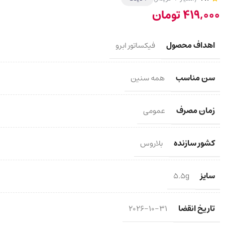
419,000
تومان
اهداف محصول
فیکساتور ابرو
سن مناسب
همه سنین
زمان مصرف
عمومی
کشور سازنده
بلاروس
سایز
5.5g
تاریخ انقضا
2026-10-31