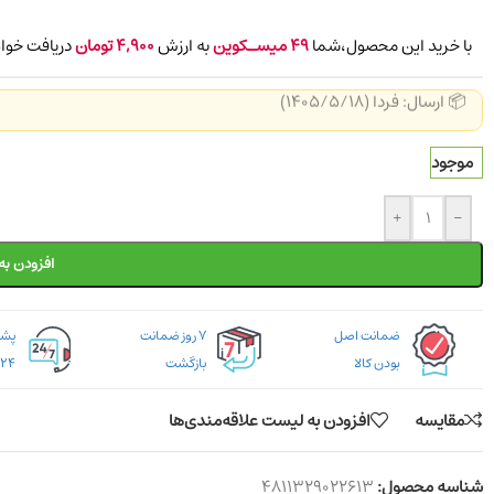
با خرید این محصول،شما
49
میسـکوین
به ارزش
4,900
تومان
دریافت خواه
📦 ارسال: فردا (1405/5/18)
موجود
+
-
افزودن به
ضمانت اصل
۷ روز ضمانت
بودن کالا
بازگشت
۲۴ ساعته
مقایسه
افزودن به لیست علاقه‌مندی‌ها
شناسه محصول:
4811329022613