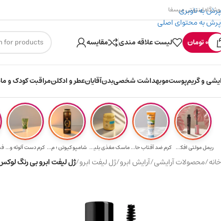
پرش به ناوبری
وشگاه اینترنتی میسفا
پرش به محتوای اصلی
۳۰۰ میسکوین (۳۰ هزار تومن) هدیه خرید اول
0
تومان
لیست علاقه مندی
مقایسه
ایشی و گریم
پوست
مو
بهداشت شخصی
بدن
آقایان
عطر و ادکلن
مراقبت کودک و ماد
ریمل مولتی افکت...
کرم ضد آفتاب حا...
ماسک مغذی بلیتا...
شامپو کیوتن ؛ م...
کرم دست آلوئه و...
خانه
/
محصولات آرایشی
/
آرایش ابرو
/
ژل لیفت ابرو
/
ژل لیفت ابرو بی‌ رنگ لوکس ویسیج مدل ING