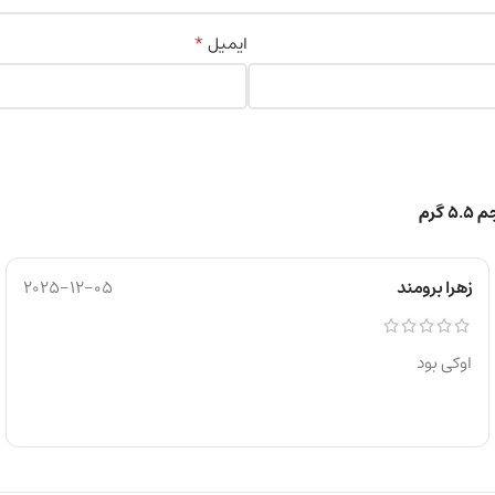
*
ایمیل
زهرا برومند
2025-12-05
اوکی بود