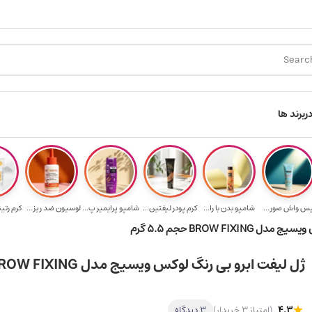
ارسال رایگان برای خرید ۳.۵ میلیون به یالا
هدیه برای خر
ر
برند ها
فیس واش صورت آک...
شامپو بدن با را...
کرم پودر لیفتین...
شامپو پرایمیر پ...
لوسیون ضد ریزش ...
کرم رتی
BROW FIX حجم 5.5 گرم
ژل لیفت ابرو بی‌ رنگ لوکس ویسیج مدل BROW FIXING حجم 5.5 گرم
4.3
(امتیاز 3 خریدار)
3 دیدگاه