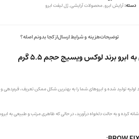
دسته:
آرایش ابرو
,
محصولات آرایشی
,
ژل لیفت ابرو
توضیحات
هزینه و شرایط ارسال
از کجا بدونم اصله؟
ابرو برند لوکس ویسیج حجم 5.5 گرم
س ویسیج مدل BROW FIXING از با کیفیت ترین مواد اولیه تولید شده و ابروهای شما را به بهترین ش
ه کرده و به حالت دلخواه درآورید، در حالی که ظاهری مرتب و طبیعی به ابروه