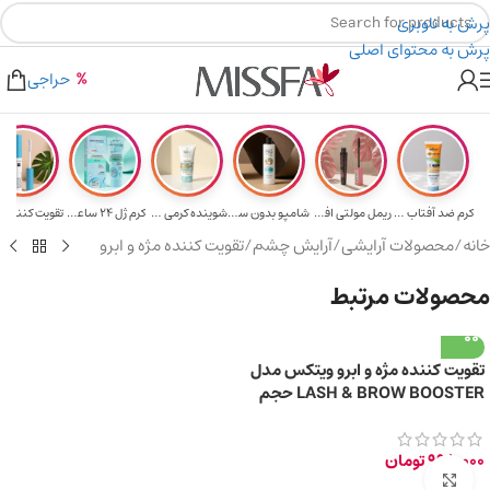
پرش به ناوبری
پرش به محتوای اصلی
هدیه برای خرید های بالای ۵ میلیون تومن
۲٪ تخفیف روی سبد خرید برای روش کارت به کارت
حراجی
کرم ضد آفتاب حا...
ریمل مولتی افکت...
شامپو بدون سولف...
شوینده کرمی صور...
کرم ژل ۲۴ ساعته...
تقویت‌ کننده م
خانه
/
محصولات آرایشی
/
آرایش چشم
/
تقویت کننده مژه و ابرو
محصولات مرتبط
تقویت‌ کننده مژه و ابرو ویتکس مدل
LASH & BROW BOOSTER حجم
7 میلی‌ لیتر
998,000
تومان
برای بزرگ‌نمایی کلیک کنید