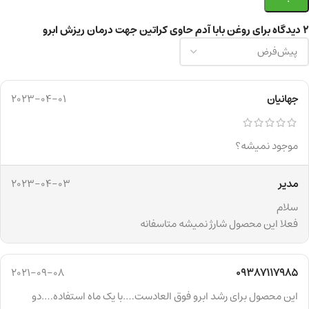
2 دیدگاه برای
روغن بابا آدم حاوی کراتین جهت درمان ریزش ابرو
جهانیان
2023-04-01
موجود نمیشه؟
مدیر
2023-04-03
سلام
فعلا این محصول شارژ نمیشه متاسفانه
2021-09-08
09387117985
این محصول برای رشد ابرو فوق العادست….با یک ماه استفاده….دو