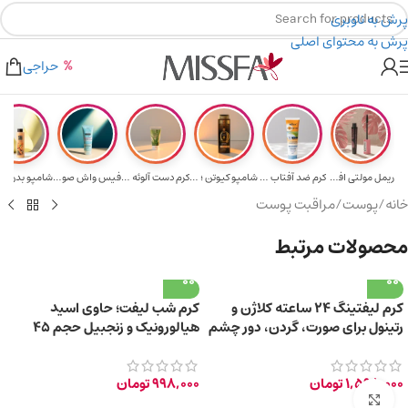
پرش به ناوبری
پرش به محتوای اصلی
هدیه برای خرید های بالای ۵ میلیون تومن
۲٪ تخفیف روی سبد خرید برای روش کارت به کارت
حراجی
ریمل مولتی افکت...
کرم ضد آفتاب حا...
شامپو کیوتن ؛ م...
کرم دست آلوئه و...
فیس واش صورت آک...
شامپو بدن با ر
خانه
/
پوست
/
مراقبت پوست
محصولات مرتبط
کرم لیفتینگ ۲۴ ساعته کلاژن و
کرم شب لیفت؛ حاوی اسید
رتینول برای صورت، گردن، دور چشم
هیالورونیک و زنجبیل حجم 45
+45 سال
میلی لیتر
1,598,000
تومان
998,000
تومان
برای بزرگ‌نمایی کلیک کنید