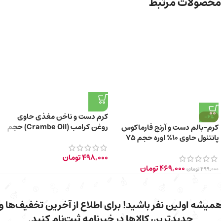
محصولات مرتبط
کرم دست و ناخن مغذی حاوی
-6%
روغن کرامب (Crambe Oil) حجم
کرم-بالم دست و آرنج فارماکوس
۱۰۰ میلی لیتر
پانتنول حاوی 10% اوره حجم 75
میلی‌ لیتر
498,000
تومان
469,000
تومان
499,000
تومان
میشه اولین نفر باشید! برای اطلاع از آخرین تخفیف‌ها و
جدیدترین کالاها در خبرنامه ثبت‌نام کنید.