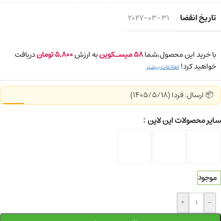
تاریخ انقضا
2027-03-31
با خرید این محصول،شما
58
میسـکوین
به ارزش
5,800
تومان
دریافت
خواهید کرد!
اطلاعات بیشتر
📦 ارسال: فردا (1405/5/18)
سایر محصولات این لاین
موجود
+
-