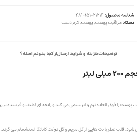
شناسه محصول:
4810151021214
دسته:
مراقبت پوست
,
پوست
,
کرم دست
توضیحات
هزینه و شرایط ارسال
از کجا بدونم اصله؟
ت را فوق العاده نرم و ابریشمی می کند و رایحه ای لطیف و فریبنده بر روی ب
 شود. قلب عطر با نت هایی از گل مریم و گل درخت کانانگا استشمام می گردد. در