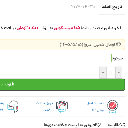
تاریخ انقضا
2027-04-30
با خرید این محصول،شما
105
میسـکوین
به ارزش
10,500
تومان
دریافت خو
📦 ارسال همین امروز (1405/5/15)
موجود
+
-
افزودن به
ضمانت اصل
۷ روز ضمانت
بودن کالا
بازگشت
۲۴ ساعته
مقایسه
افزودن به لیست علاقه‌مندی‌ها