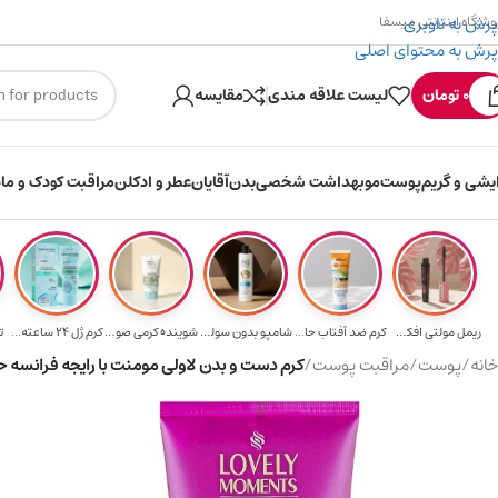
پرش به ناوبری
وشگاه اینترنتی میسفا
پرش به محتوای اصلی
۳۰۰ میسکوین (۳۰ هزار تومن) هدیه خرید اول
0
تومان
لیست علاقه مندی
مقایسه
ایشی و گریم
پوست
مو
بهداشت شخصی
بدن
آقایان
عطر و ادکلن
مراقبت کودک و ماد
ریمل مولتی افکت...
کرم ضد آفتاب حا...
شامپو بدون سولف...
شوینده کرمی صور...
کرم ژل ۲۴ ساعته...
ت
خانه
/
پوست
/
مراقبت پوست
/
کرم دست و بدن لاولی مومنت با رایجه فرانسه حجم ۲۰۰ میلی