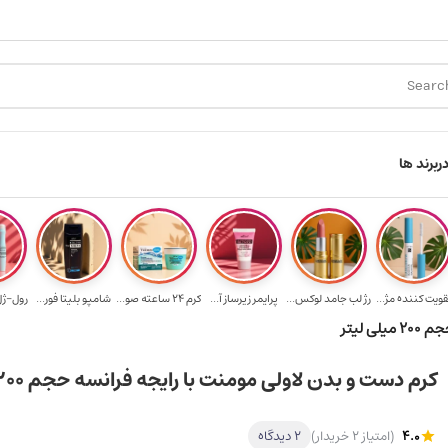
ارسال رایگان برای خرید ۳.۵ میلیون به یالا
هدیه برای خرید های بالای ۵ 
ر
برند ها
قویت‌ کننده مژ...
رژ لب جامد لوکس...
پرایمر زیرساز آ...
کرم 24 ساعته صو...
شامپو بلیتا فور...
رول-ژل 
 لیتر
کرم دست و بدن لاولی مومنت با رایجه فرانسه حجم ۲۰۰ میلی لیتر
4.0
(امتیاز 2 خریدار)
2 دیدگاه