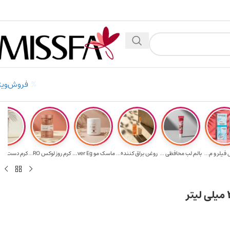
میلیون تومن
۲٪ تخفیف روی سبد خرید برای روش کارت به کارت
فروش‌ویژ
فیلر و م...
بالم لب محافظی ...
روغن براق کننده...
ماسک مو Ever Eg...
کرم روز لوکس RO...