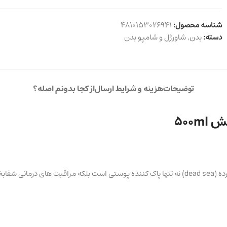
شناسه محصول:
4810153026941
دسته:
بدن
,
شاورژل و شامپو بدن
توضیحات
هزینه و شرایط ارسال
از کجا بدونم اصله؟
500