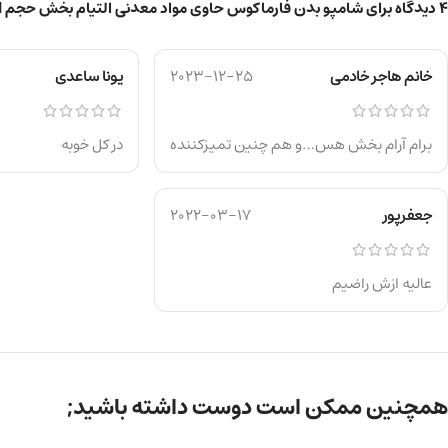
4 دیدگاه برای
شامپو بدن فارماکوس حاوی مواد معدنی التیام بخش حجم 500ml
خانم هاجر خادمی
2023-12-25
یونا ساعدی
برام آرام بخش هس…و هم چنین تمیزکننده
در کل خوبه
جعفرپور
2022-03-17
عالیه ازش راضیم
همچنین ممکن است دوست داشته باشید;