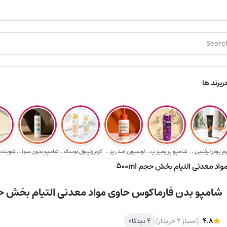
ارسال رایگان برای خرید ۳.۵ میلیون به یالا
هدیه برای خرید های بالا
ر
برند ها
م پودر لیفتین...
شامپو پرایمیر پ...
لوسیون ضد ریزش ...
کرم رتینول نوسک...
شامپو بدون سولف...
د معدنی التیام بخش حجم 500ml
شامپو بدن فارماکوس حاوی مواد معدنی التیام بخش حجم l
4.8
(امتیاز 4 خریدار)
4 دیدگاه