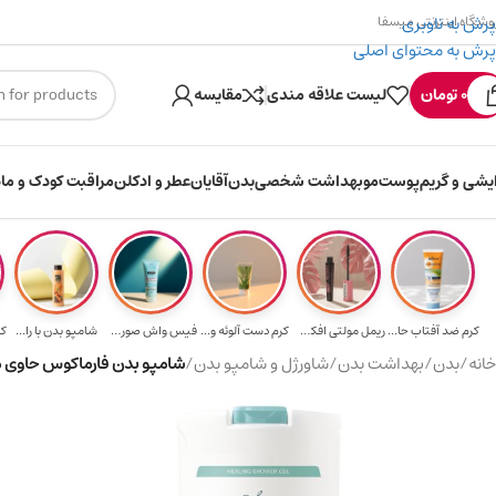
پرش به ناوبری
وشگاه اینترنتی میسفا
پرش به محتوای اصلی
۳۰۰ میسکوین (۳۰ هزار تومن) هدیه خرید اول
0
تومان
لیست علاقه مندی
مقایسه
ایشی و گریم
پوست
مو
بهداشت شخصی
بدن
آقایان
عطر و ادکلن
مراقبت کودک و ماد
کرم ضد آفتاب حا...
ریمل مولتی افکت...
کرم دست آلوئه و...
فیس واش صورت آک...
شامپو بدن با را...
کر
خانه
/
بدن
/
بهداشت بدن
/
شاورژل و شامپو بدن
/
شامپو بدن فارماکوس حاوی موا