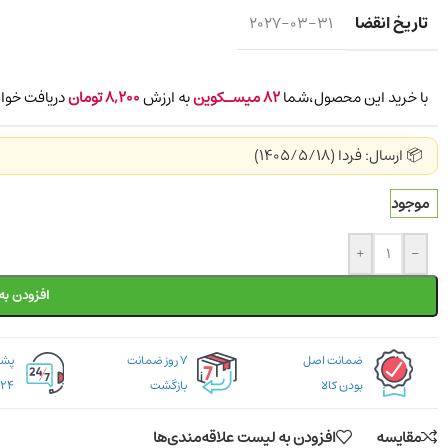
تاریخ انقضا
2027-03-31
با خرید این محصول،شما
82
میسـکوین
به ارزش
8,200
تومان
دریافت خواه
📦 ارسال: فردا (1405/5/18)
موجود
+
-
افزودن به
ضمانت اصل
۷ روز ضمانت
بودن کالا
بازگشت
۲۴ ساعته
مقایسه
افزودن به لیست علاقه‌مندی‌ها