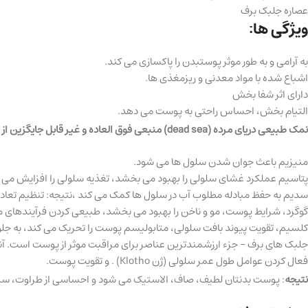
عصاره جلبک برف
ویژگی ها:
به آرامی و به طور موثر پوستبدن را پاکسازی می کند.
اشباع شده با مواد معدنی و ریزمغذی ها.
دارای اثر شفا بخش
التیام بخش، احساس راحتی به پوست می دهد.
نمک طبیعی دریای مرده (dead sea) منبعی فوق العاده و غیر قابل جایگزین از مواد معدنی و عناصر کمیاب است که مهمترین آنها عبارتند از:
منیزیم باعث جوان شدن سلول ها می شود.
پتاسیم عملکرد غشای سلولی را بهبود می بخشد، تغذیه سلولی را افزایش می 
سدیم به حفظ مبادله مطلوب آب در سلول ها کمک می کند ،نتیجه: تنظیم تعاد
گوگرد، شرایط پوست، مو و ناخن را بهبود می بخشد، طبیعی کردن فرآیندهای مت
کلسیم، تقویت پیوند بافت سلولی، متابولیسم پوست را تحریک می کند، به جلو
جلبک های برف – جزء ارزشمندترین عناصر برای مراقبت موثر از پوست است. آنه
فعال کردن عوامل طول عمر سلولی (ژن Klotho) . و تقویت پوست.
نتیجه
: پوست بدنتان لطیف، صاف، الاستیک می شود و احساسی از طراوت، سب