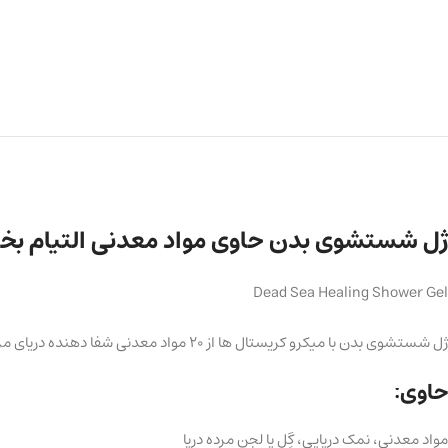
ژل شستشوی بدن حاوی مواد معدنی التیام بخش ml
Dead Sea Healing Shower Gel
ژل شستشوی بدن با میکرو کریستال ها از 20 مواد معدنی شفا دهنده دریای مرده (dead sea) نه تنها پاک کننده پوستی است بلکه مراقبت های درمانی شفابخشی برای پوست بدن فراهم می آورد.
حاوی:
مواد معدنی، نمک دریایی، گِل یا لجن مرده دریا