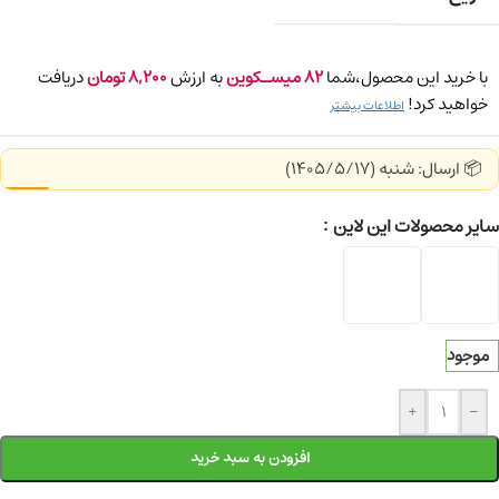
با خرید این محصول،شما
82
میسـکوین
به ارزش
8,200
تومان
دریافت
خواهید کرد!
اطلاعات بیشتر
📦 ارسال: شنبه (1405/5/17)
سایر محصولات این لاین
موجود
+
-
افزودن به سبد خرید