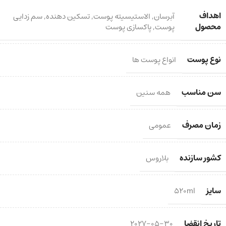
اهداف
آبرسان
,
الاستیسیته پوست
,
تسکین دهنده
,
سم زدایی
محصول
پوست
,
پاکسازی پوست
نوع پوست
انواع پوست ها
سن مناسب
همه سنین
زمان مصرف
عمومی
کشور سازنده
بلاروس
سایز
520ml
تاریخ انقضا
2027-05-30