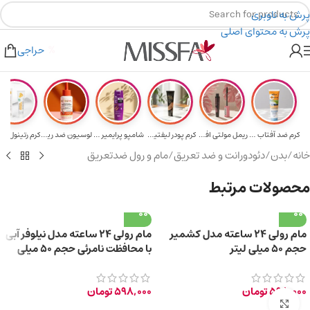
پرش به ناوبری
پرش به محتوای اصلی
هدیه برای خرید های بالای ۵ میلیون تومن
۲٪ تخفیف روی سبد خرید برای روش کارت به کارت
حراجی
کرم ضد آفتاب حا...
ریمل مولتی افکت...
کرم پودر لیفتین...
شامپو پرایمیر پ...
لوسیون ضد ریزش ...
خانه
/
بدن
/
دئودورانت و ضد تعریق
/
مام و رول ضدتعریق
محصولات مرتبط
مام رولی 24 ساعته مدل کشمیر
مام رولی 24 ساعته مدل نیلوفر آبی
حجم 50 میلی لیتر
با محافظت نامرئی حجم 50 میلی
لیتر
598,000
تومان
598,000
تومان
برای بزرگ‌نمایی کلیک کنید