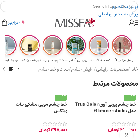
پرش به ناوبری
پرش به محتوای اصلی
هدیه برای خرید های بالای ۵ میلیون تومن
۲٪ تخفیف روی سبد خرید برای روش کارت به کارت
حراجی
ریمل مولتی افکت...
کرم ضد آفتاب حا...
رول-ژل فیلر و م...
شامپو ضد ریزش و...
کرم شب چند پپتی...
تونیک ایده آل 
خانه
/
محصولات آرایشی
/
آرایش چشم
/
مداد و خط چشم
محصولات مرتبط
خط چشم پیچی آون True Color
خط چشم مویی مشکی مات
مدل Glimmersticks
ویتکس
698,000
تومان
398,000
تومان
برای بزرگ‌نمایی کلیک کنید