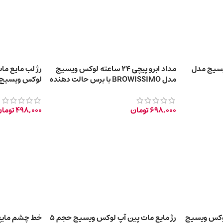
یسیج مدل
مداد ابرو پیچی 24 ساعته لوکس ویسیج
مدل BROWISSIMO با برس حالت دهنده
لوکس ویسیج حجم 4 م
698,000
تومان
498,000
توما
وکس ویسیج
رژ مایع مات پین آپ لوکس ویسیج حجم 5
خط چشم مایع