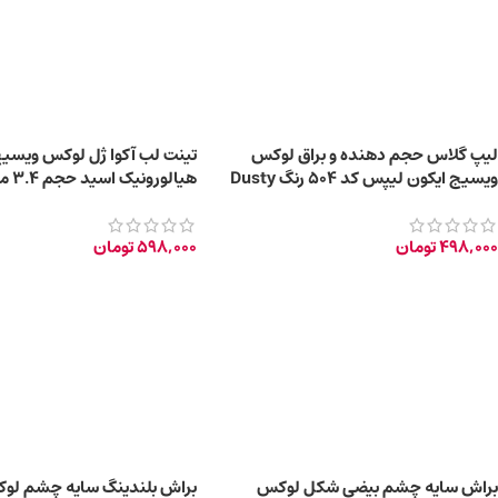
لیپ گلاس حجم دهنده و براق لوکس
تینت لب آکوا ژل لوکس ویسی
ویسیج ایکون لیپس کد 504 رنگ Dusty
هیالو
Rose حجم 5 میلی لیتر
۰۱
498,000
تومان
598,000
تومان
براش سایه چشم بیضی شکل لوکس
براش بلندینگ سایه چشم لو