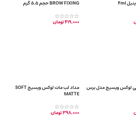
ل 4ml
BROW FIXING حجم 5.5 گرم
ن
419,000
تومان
اشی لوکس ویسیج مدل برس
مداد لب مات لوکس ویسیج SOFT
MATTE
ن
398,000
تومان