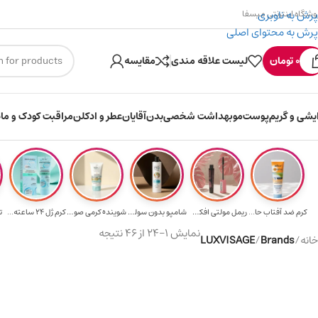
پرش به ناوبری
وشگاه اینترنتی میسفا
پرش به محتوای اصلی
۳۰۰ میسکوین (۳۰ هزار تومن) هدیه خرید اول
0
تومان
لیست علاقه مندی
مقایسه
ایشی و گریم
پوست
مو
بهداشت شخصی
بدن
آقایان
عطر و ادکلن
مراقبت کودک و ماد
کرم ضد آفتاب حا...
ریمل مولتی افکت...
شامپو بدون سولف...
شوینده کرمی صور...
کرم ژل ۲۴ ساعته...
ت
نمایش 1–24 از 46 نتیجه
خانه
/
Brands
/
LUXVISAGE