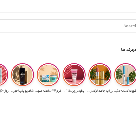
ارسال رایگان برای خرید ۳.۵ میلیون به یالا
هدیه
ر
برند ها
قویت‌ کننده مژ...
رژ لب جامد لوکس...
پرایمر زیرساز آ...
کرم 24 ساعته صو...
شامپو بلیتا فور...
رول-ژل 