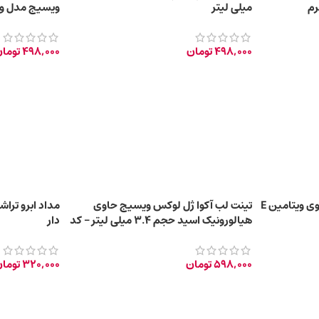
میلی لیتر
ویسیج مدل وینی
498,000
تومان
498,000
توما
رژ لب جامد لوکس ویسیج حاوی ویتامین E
تینت لب آکوا ژل لوکس ویسیج حاوی
مداد ابرو تر
هیالورونیک اسید حجم ۳.۴ میلی لیتر – کد
دار
۰۲
598,000
تومان
320,000
توما