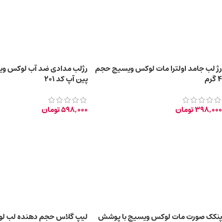
رژ لب جامد اولترا مات لوکس ویسیج حجم
رژلب مدادی ضد آب لوکس و
4 گرم
پین آپ کد 201
398,000
تومان
598,000
تومان
پنکک صورت مات لوکس ویسیج با پوشش
لیپ گلاس حجم دهنده لب ل