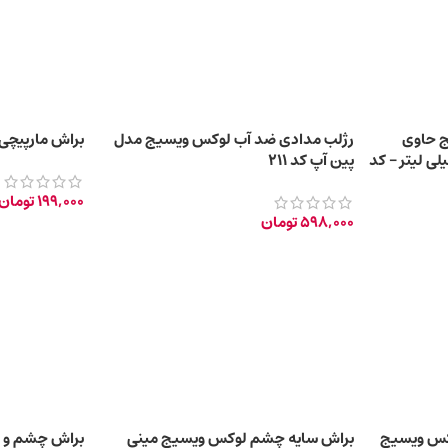
ج حاوی
رژلب مدادی ضد آب لوکس ویسیج مدل
براش مارپیچی 
رونیک اسید حجم ۳.۴ میلی لیتر – کد
پین آپ کد 211
199,000
تومان
598,000
تومان
کس ویسیج
براش سایه چشم لوکس ویسیج مینی
براش چشم و ا