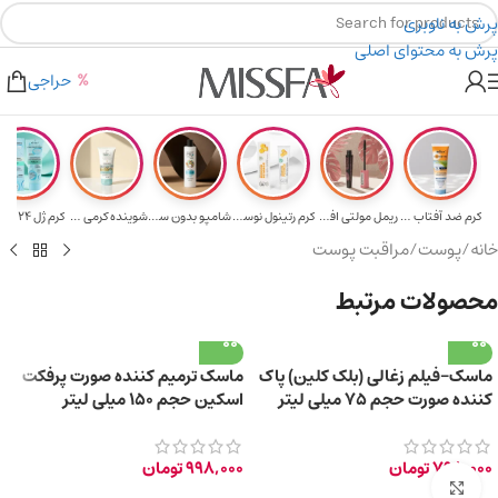
پرش به ناوبری
پرش به محتوای اصلی
هدیه برای خرید های بالای ۵ میلیون تومن
۲٪ تخفیف روی سبد خرید برای روش کارت به کارت
حراجی
کرم ضد آفتاب حا...
ریمل مولتی افکت...
کرم رتینول نوسک...
شامپو بدون سولف...
شوینده کرمی صور...
خانه
/
پوست
/
مراقبت پوست
محصولات مرتبط
ماسک-فیلم زغالی (بلک کلین) پاک
ماسک ترمیم کننده صورت پرفکت
کننده صورت حجم ۷۵ میلی لیتر
اسکین حجم ۱۵۰ میلی لیتر
798,000
تومان
998,000
تومان
برای بزرگ‌نمایی کلیک کنید