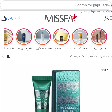
پرش به ناوبری
پرش به محتوای اصلی
هدیه برای خرید های بالای ۵ میلیون تومن
۲٪ تخفیف روی سبد خرید برای روش کارت به کارت
حراجی
ریمل مولتی افکت...
کرم ضد آفتاب حا...
کرم شب چند پپتی...
تونیک ایده آل و...
شامپو سر و بدن ...
خانه
/
پوست
/
مراقبت پوست
ناموجود