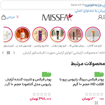
پرش به ناوبری
پرش به محتوای اصلی
هدیه برای خرید های بالای ۵ میلیون تومن
۲٪ تخفیف روی سبد خرید برای روش کارت به کارت
حراجی
کرم ضد آفتاب حا...
ریمل مولتی افکت...
کرم پودر لیفتین...
شامپو پرایمیر پ...
لوسیون ضد ریزش ...
خانه
/
محصولات آرایشی
/
لوازم آرایش صورت
/
فیکساتور آرایش
محصولات مرتبط
پودر فیکس بیرنگ رلیوس پرو با
پودر فیکس و تثبیت کننده آرایش
افکت HD حجم 10 گرم
رلیوس مدل آلتامودا حجم 10 گرم
598,000
تومان
498,000
تومان
برای بزرگ‌نمایی کلیک کنید