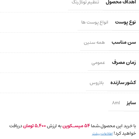
اهداف محصول
تنظیم توناژ رنگ
نوع پوست
انواع پوست ها
سن مناسب
همه سنین
زمان مصرف
عمومی
کشور سازنده
بلاروس
سایز
8ml
با خرید این محصول،شما
54
میسـکوین
به ارزش
5,400
تومان
دریافت
خواهید کرد!
اطلاعات بیشتر