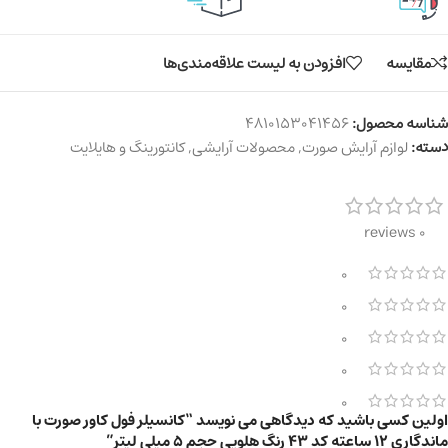
مقایسه
افزودن به لیست علاقه‌مندی‌ها
شناسه محصول:
4810153041456
دسته:
لوازم آرایش صورت
,
محصولات آرایشی
,
کانتورینگ و هایلایت
0 reviews
0
0
0
0
0
اولین کسی باشید که دیدگاهی می نویسد “کانسیلر فول کاور صورت با
ماندگاری 12 ساعته کد 43 رنگ هلویی حجم 5 میلی لیتر”