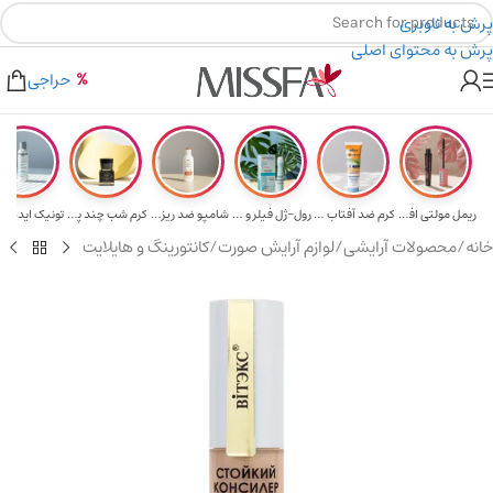
پرش به ناوبری
پرش به محتوای اصلی
هدیه برای خرید های بالای ۵ میلیون تومن
۲٪ تخفیف روی سبد خرید برای روش کارت به کارت
حراجی
ریمل مولتی افکت...
کرم ضد آفتاب حا...
رول-ژل فیلر و م...
شامپو ضد ریزش و...
کرم شب چند پپتی...
تونیک ایده آل 
خانه
/
محصولات آرایشی
/
لوازم آرایش صورت
/
کانتورینگ و هایلایت