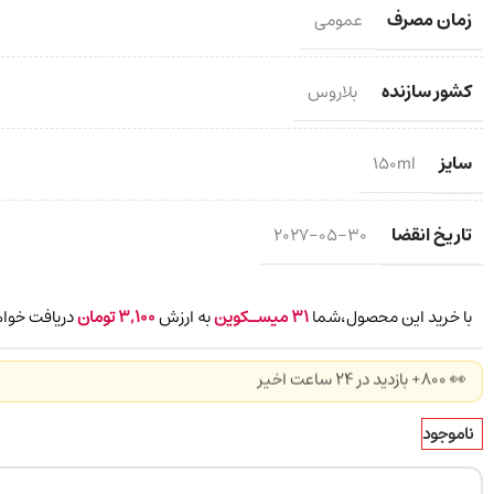
زمان مصرف
عمومی
کشور سازنده
بلاروس
سایز
150ml
تاریخ انقضا
2027-05-30
با خرید این محصول،شما
31
میسـکوین
به ارزش
3,100
تومان
دریافت خواه
👀 800+ بازدید در ۲۴ ساعت اخیر
ناموجود