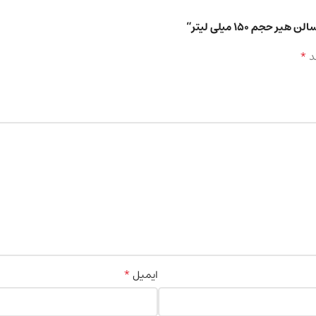
م 150 میلی لیتر”
*
د
*
ایمیل