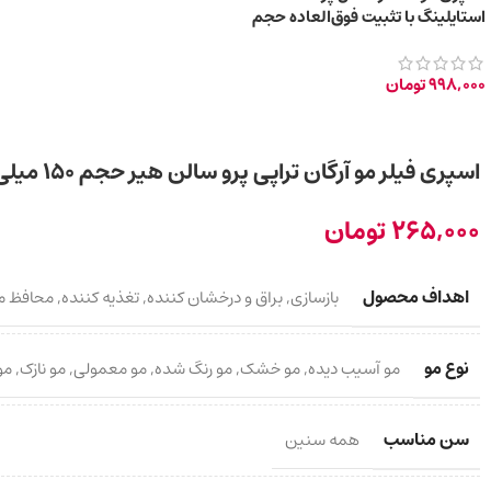
استایلینگ با تثبیت فوق‌العاده حجم
300 میلی‌لیتر
998,000
تومان
اسپری فیلر مو آرگان تراپی پرو سالن هیر حجم 150 میلی لیتر
265,000
تومان
اهداف محصول
بازسازی
,
براق و درخشان کننده
,
تغذیه کننده
,
محافظ مو 
نوع مو
مو آسیب دیده
,
مو خشک
,
مو رنگ شده
,
مو معمولی
,
مو نازک
,
مو
سن مناسب
همه سنین