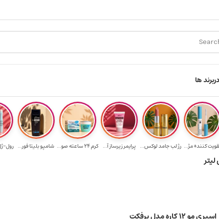
ارسال رایگان برای خرید ۳.۵ میلیون به یالا
هدیه برای خرید ها
ر
برند ها
قویت‌ کننده مژ...
رژ لب جامد لوکس...
پرایمر زیرساز آ...
کرم 24 ساعته صو...
شامپو بلیتا فور...
رول-ژل 
اسپری مو ۱۲ کاره مدل پرفکت