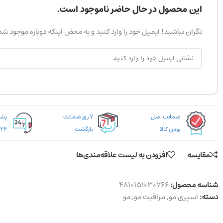
این محصول در حال حاضر ناموجود است.
نگران نباشید! ایمیل خود را وارد کنید و به محض اینکه دوباره موجود ش
ضمانت اصل
۷ روز ضمانت
بودن کالا
بازگشت
۲۴ ساعته
مقایسه
افزودن به لیست علاقه‌مندی‌ها
شناسه محصول:
4810151030766
دسته:
اسپری مو
,
مراقبت مو
,
مو