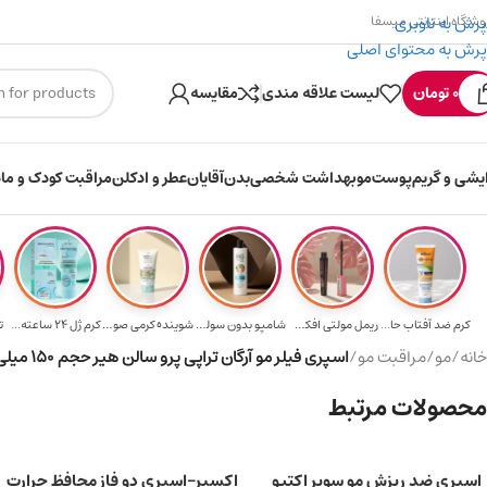
پرش به ناوبری
وشگاه اینترنتی میسفا
پرش به محتوای اصلی
۳۰۰ میسکوین (۳۰ هزار تومن) هدیه خرید اول
0
تومان
لیست علاقه مندی
مقایسه
ایشی و گریم
پوست
مو
بهداشت شخصی
بدن
آقایان
عطر و ادکلن
مراقبت کودک و ماد
کرم ضد آفتاب حا...
ریمل مولتی افکت...
شامپو بدون سولف...
شوینده کرمی صور...
کرم ژل ۲۴ ساعته...
ت
خانه
/
مو
/
مراقبت مو
/
اسپری فیلر مو آرگان تراپی پرو سالن هیر حجم 150 میلی لیتر
محصولات مرتبط
اسپری ضد ریزش مو سوپر اکتیو
اکسیر-اسپری دو فاز محافظ حرارت