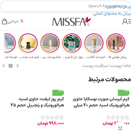
پرش به ناوبری
پرش به محتوای اصلی
هدیه برای خرید های بالای ۵ میلیون تومن
۲٪ تخفیف روی سبد خرید برای روش کارت به کارت
حراجی
ریمل مولتی افکت...
کرم ضد آفتاب حا...
رول-ژل فیلر و م...
شامپو ضد ریزش و...
کرم شب چند پپتی...
تونیک ایده آل 
خانه
/
پوست
/
مراقبت پوست
محصولات مرتبط
کرم آبرسان صورت نوسکایا حاوی
کرم روز لیفت؛ حاوی اسید
هیالورونیک اسید حجم 40 میلی
هیالورونیک و زنجبیل حجم 45
لیتر
میلی لیتر
698,000
تومان
998,000
تومان
برای بزرگ‌نمایی کلیک کنید