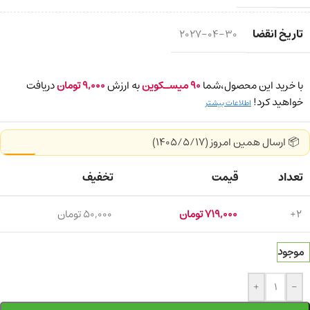
تاریخ انقضا
2027-04-30
با خرید این محصول،شما
90
میسـکوین
به ارزش
9,000
تومان
دریافت
خواهید کرد!
اطلاعات بیشتر
📦 ارسال همین امروز (1405/5/17)
تعداد
قیمت
تخفیف
2+
719,000
تومان
50,000
تومان
موجود
+
-