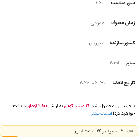
سن مناسب
+25
زمان مصرف
عمومی
کشور سازنده
بلاروس
سایز
20ml
تاریخ انقضا
2027-05-30
با خرید این محصول،شما
21
میسـکوین
به ارزش
2,100
تومان
دریافت
خواهید کرد!
اطلاعات بیشتر
👀 500+ بازدید در ۲۴ ساعت اخیر