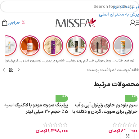
پرش به ناوبری
پرش به محتوای اصلی
هدیه برای خرید های بالای ۵ میلیون تومن
۲٪ تخفیف روی سبد خرید برای روش کارت به کارت
حراجی
کرم ضد آفتاب حا...
ریمل مولتی افکت...
کرم پودر لیفتین...
شامپو پرایمیر پ...
لوسیون ضد ریزش ...
خانه
/
پوست
/
مراقبت پوست
محصولات مرتبط
سرم بلودرم حاوی رتینول آبی و آب
پیلینگ صورت مودو با لاکتیک اسید
حرارتی برای صورت، گردن و دکلته با
۵٪ حجم ۳۰ میلی لیتر
حجم 30 میلی‌لیتر
898,000
تومان
1,398,000
تومان
برای بزرگ‌نمایی کلیک کنید