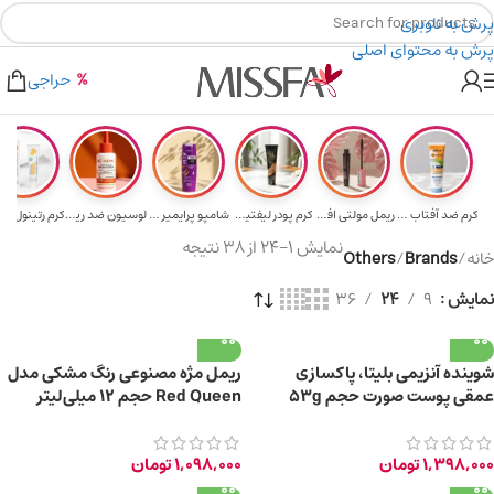
پرش به ناوبری
پرش به محتوای اصلی
هدیه برای خرید های بالای ۵ میلیون تومن
۲٪ تخفیف روی سبد خرید برای روش کارت به کارت
حراجی
کرم ضد آفتاب حا...
ریمل مولتی افکت...
کرم پودر لیفتین...
شامپو پرایمیر پ...
لوسیون ضد ریزش ...
نمایش 1–24 از 38 نتیجه
خانه
/
Brands
/
Others
نمایش
9
24
36
شوینده آنزیمی بلیتا، پاکسازی
ریمل مژه مصنوعی رنگ مشکی مدل
عمقی پوست صورت حجم 53g
Red Queen حجم 12 میلی‌لیتر
1,398,000
تومان
1,098,000
تومان