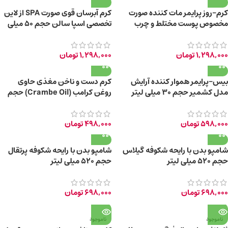
کرم-روز پرایمر مات کننده صورت
کرم آبرسان قوی صورت SPA از لاین
مخصوص پوست مختلط و چرب
تخصصی اسپا سالن حجم 50 میلی
مستعد جوش حجم 50 میلی لیتر
لیتر
1,298,000
تومان
1,298,000
تومان
بیس-پرایمر هموار کننده آرایش
کرم دست و ناخن مغذی حاوی
مدل کشمیر حجم 30 میلی‌ لیتر
روغن کرامب (Crambe Oil) حجم
۱۰۰ میلی لیتر
598,000
تومان
498,000
تومان
شامپو بدن با رایحه شکوفه گیلاس
شامپو بدن با رایحه شکوفه پرتقال
حجم 520 میلی‌ لیتر
حجم 520 میلی‌ لیتر
698,000
تومان
698,000
تومان
ناموجود
ناموجود