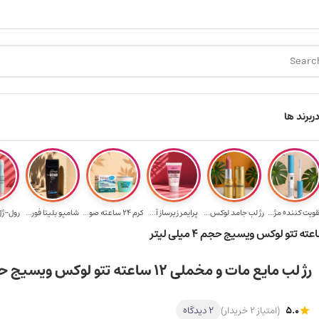
ارسال رایگان برای خرید ۳.۵ میلیون به یالا
هدیه برای خرید های
ر
برند ها
قویت‌ کننده مژ...
رژ لب جامد لوکس...
پرایمر زیرساز آ...
کرم 24 ساعته صو...
شامپو بلیتا فور...
رول-ژل 
رژ لب مایع مات و مخملی 12 ساعته تتو لوکس ویسیج حجم 4 میلی لیتر
5.0
(امتیاز 2 خریدار)
2 دیدگاه