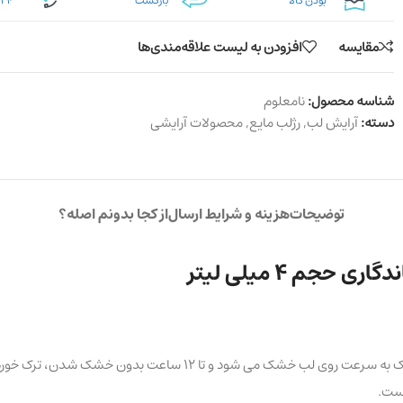
بودن کالا
بازگشت
۲۴ ساعته
مقایسه
افزودن به لیست علاقه‌مندی‌ها
شناسه محصول:
نامعلوم
دسته:
آرایش لب
,
رژلب مایع
,
محصولات آرایشی
توضیحات
هزینه و شرایط ارسال
از کجا بدونم اصله؟
رژ لب مایع مات تتو لوکسی ویسیج با ماندگاری طولانی، روکش مات و با
است.