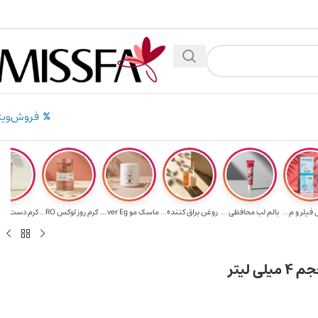
 بالای ۵ میلیون تومن
۲٪ تخفیف روی سبد خرید برای روش کارت به کارت
فروش‌ویژ
فیلر و م...
بالم لب محافظی ...
روغن براق کننده...
ماسک مو Ever Eg...
کرم روز لوکس RO...