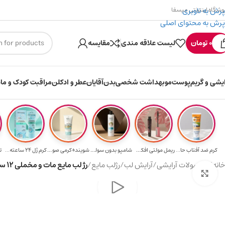
پرش به ناوبری
وشگاه اینترنتی میسفا
پرش به محتوای اصلی
۳۰۰ میسکوین (۳۰ هزار تومن) هدیه خرید اول
0
تومان
لیست علاقه مندی
مقایسه
ایشی و گریم
پوست
مو
بهداشت شخصی
بدن
آقایان
عطر و ادکلن
مراقبت کودک و ماد
کرم ضد آفتاب حا...
ریمل مولتی افکت...
شامپو بدون سولف...
شوینده کرمی صور...
کرم ژل ۲۴ ساعته...
ت
خانه
/
محصولات آرایشی
/
آرایش لب
/
رژلب مایع
/
رژ لب مایع مات و مخملی 12 ساعته تتو لوکس ویسیج حجم 4 میلی لیتر
برای بزرگ‌نمایی کلیک کنید