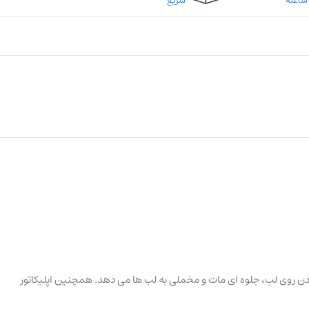
سریع
فت سبک به سرعت روی لب خشک می شود و تا 12 ساعت بدون خشک شدن، ترک خوردن روی لب، جلوه ای مات و مخملی به لب ها می دهد. همچنین اپلیکاتور