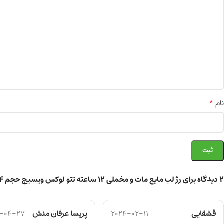
*
نام
2 دیدگاه برای
رژ لب مایع مات و مخملی 12 ساعته تتو لوکس ویسیج حجم 4 میلی لیتر
قشقایی
2024-02-11
پریسا عرفان منش
-04-27