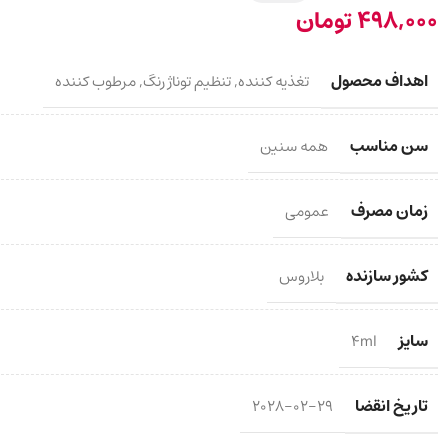
498,000
تومان
اهداف محصول
تغذیه کننده
,
تنظیم توناژ رنگ
,
مرطوب کننده
سن مناسب
همه سنین
زمان مصرف
عمومی
کشور سازنده
بلاروس
سایز
4ml
تاریخ انقضا
2028-02-29