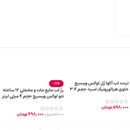
تینت لب آکوا ژل لوکس ویسیج
-11%
حاوی هیالورونیک اسید حجم ۳.۴
رژ لب مایع مات و مخملی 12 ساعته
میلی لیتر – کد ۰۱
تتو لوکس ویسیج حجم 4 میلی لیتر
– 101 Lavender Pink
598,000
تومان
498,000
تومان
559,000
تومان