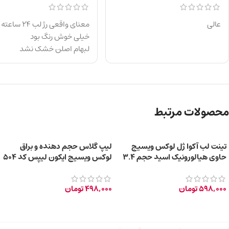
عالی
معنای واقعی رژ لب ۲۴ ساعته
خیلی خوش رنگ بود
لبهام اصلن خشک نشد
محصولات مرتبط
تینت لب آکوا ژل لوکس ویسیج
لیپ گلاس حجم دهنده و براق
حاوی هیالورونیک اسید حجم ۳.۴
لوکس ویسیج ایکون لیپس کد 504
میلی لیتر – کد ۰۲
رنگ Dusty Rose حجم 5 میلی لیتر
598,000
تومان
498,000
تومان