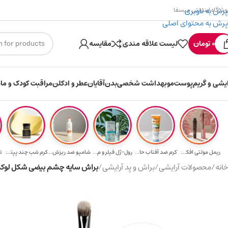
پرش به ناوبری
وشگاه اینترنتی میسفا
پرش به محتوای اصلی
۳۰۰ میسکوین (۳۰ هزار تومن) هدیه خرید اول
0
تومان
لیست علاقه مندی
مقایسه
ایشی و گریم
پوست
مو
بهداشت شخصی
بدن
آقایان
عطر و ادکلن
مراقبت کودک و ماد
ریمل مولتی افکت...
کرم ضد آفتاب حا...
رول-ژل فیلر و م...
شامپو ضد ریزش و...
کرم شب چند پپتی...
ت
خانه
/
محصولات آرایشی
/
براش و پد آرایشی
/
براش سایه چشم بیضی شکل لوکس