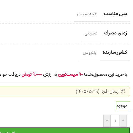
سن مناسب
همه سنین
زمان مصرف
عمومی
کشور سازنده
بلاروس
با خرید این محصول،شما
90
میسـکوین
به ارزش
9,000
تومان
دریافت خواه
📦 ارسال: فردا (1405/5/19)
موجود
+
-