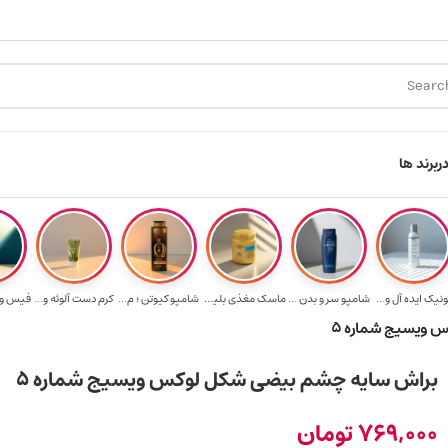
ارسال رایگان برای خرید ۳.۵ میلیون به یالا
هدیه برای خرید 
ر
برند ها
ونیک ایده آل و...
شامپو سر و بدن ...
ماسک مغذی بلیتا...
شامپو کیوتن ؛ م...
کرم دست آلوئه و...
 ویسیج شماره 5
براش سایه چشم بیضی شکل لوکس ویسیج شماره 5
769,000
تومان