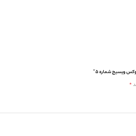
کس ویسیج شماره 5”
*
د