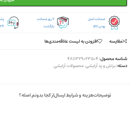
افزودن به
ضمانت اصل
۷ روز ضمانت
بودن کالا
بازگشت
۲۴ ساعته
مقایسه
افزودن به لیست علاقه‌مندی‌ها
شناسه محصول:
4811329023504
دسته:
براش و پد آرایشی
,
محصولات آرایشی
توضیحات
هزینه و شرایط ارسال
از کجا بدونم اصله؟