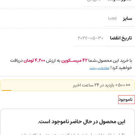
سایز
10ml
تاریخ انقضا
2027-05-30
با خرید این محصول،شما
42
میسـکوین
به ارزش
4,200
تومان
دریافت
خواهید کرد!
اطلاعات بیشتر
👀 500+ بازدید در ۲۴ ساعت اخیر
ناموجود
این محصول در حال حاضر ناموجود است.