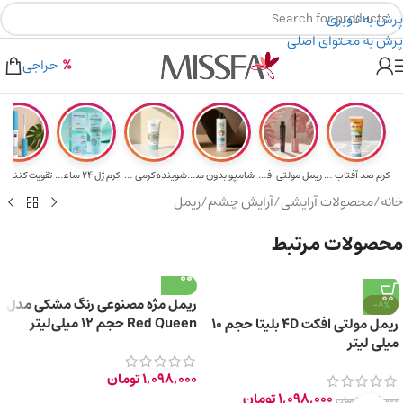
پرش به ناوبری
پرش به محتوای اصلی
هدیه برای خرید های بالای ۵ میلیون تومن
۲٪ تخفیف روی سبد خرید برای روش کارت به کارت
حراجی
کرم ضد آفتاب حا...
ریمل مولتی افکت...
شامپو بدون سولف...
شوینده کرمی صور...
کرم ژل ۲۴ ساعته...
تقویت‌ کننده م
خانه
/
محصولات آرایشی
/
آرایش چشم
/
ریمل
محصولات مرتبط
ریمل مژه مصنوعی رنگ مشکی مدل
-8%
Red Queen حجم 12 میلی‌لیتر
ریمل مولتی افکت 4D بلیتا حجم 10
میلی لیتر
1,098,000
تومان
1,098,000
تومان
1,198,000
تومان