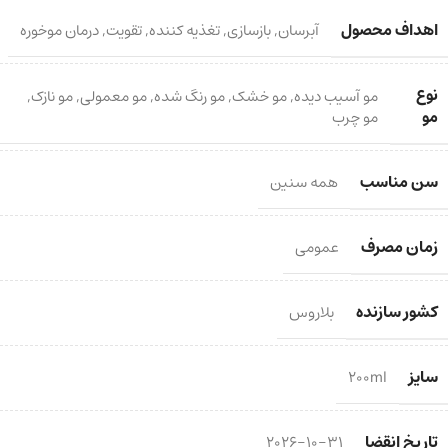
اهداف محصول
آبرسان
,
بازسازی
,
تغذیه کننده
,
تقویت
,
درمان موخوره
نوع
مو آسیب دیده
,
مو خشک
,
مو رنگ شده
,
مو معمولی
,
مو نازک
,
مو
مو چرب
سن مناسب
همه سنین
زمان مصرف
عمومی
کشور سازنده
بلاروس
سایز
200ml
تاریخ انقضا
2026-10-31