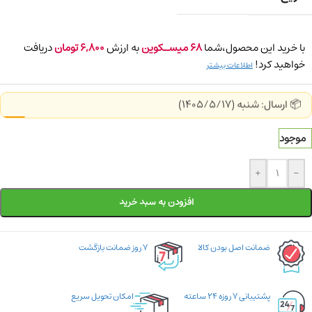
با خرید این محصول،شما
68
میسـکوین
به ارزش
6,800
تومان
دریافت
خواهید کرد!
اطلاعات بیشتر
📦 ارسال: شنبه (1405/5/17)
موجود
+
-
افزودن به سبد خرید
ضمانت اصل بودن کالا
۷ روز ضمانت بازگشت
پشتیبانی ۷ روزه ۲۴ ساعته
امکان تحویل سریع