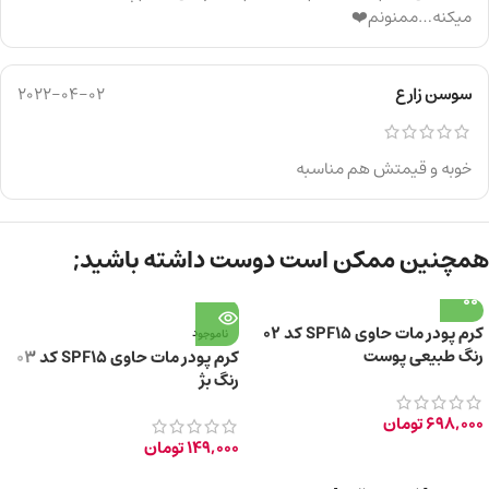
میکنه…ممنونم❤️
سوسن زارع
2022-04-02
خوبه و قیمتش هم مناسبه
همچنین ممکن است دوست داشته باشید;
کرم پودر مات حاوی SPF15 کد 02
ناموجود
رنگ طبیعی پوست
کرم پودر مات حاوی SPF15 کد 03
رنگ بژ
698,000
تومان
149,000
تومان