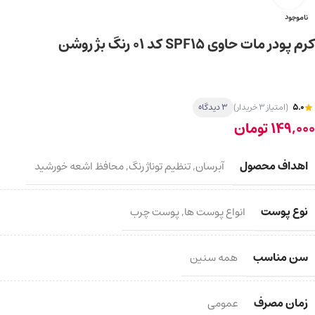
ناموجود
کرم پودر مات حاوی SPF15 کد 01 رنگ بژ روشن
5.0
(امتیاز 3 خریدار)
3 دیدگاه
149,000
تومان
اهداف محصول
آبرسان
,
تنظیم توناژ رنگ
,
محافظ اشعه خورشید
نوع پوست
انواع پوست ها
,
پوست چرب
سن مناسب
همه سنین
زمان مصرف
عمومی