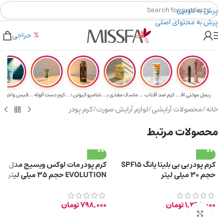
پرش به ناوبری
پرش به محتوای اصلی
هدیه برای خرید های بالای ۵ میلیون تومن
۲٪ تخفیف روی سبد خرید برای روش کارت به کارت
حراجی
ریمل مولتی افکت...
کرم ضد آفتاب حا...
ماسک مغذی بلیتا...
شامپو کیوتن ؛ م...
کرم دست آلوئه و...
خانه
/
محصولات آرایشی
/
لوازم آرایش صورت
/
کرم پودر
محصولات مرتبط
کرم پودر بی بی بلیتا یانگ SPF15
کرم پودر مات لوکس ویسیج مدل
حجم ۳۰ میلی لیتر
EVOLUTION حجم 35 میلی لیتر
1,298,000
تومان
798,000
تومان
برای بزرگ‌نمایی کلیک کنید