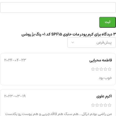
3 دیدگاه برای
کرم پودر مات حاوی SPF15 کد 01 رنگ بژ روشن
فاطمه محیایی
2024-04-23
خوب بود
اکرم علوی
2023-03-19
من راضی بودم درکل…هم سبک هم فاقدچربی و هم پوست رو یکدست