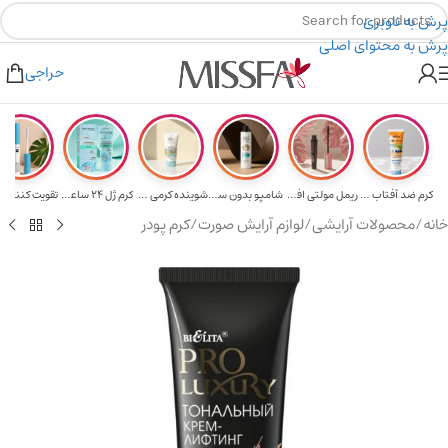
پرش به ناوبری
پرش به محتوای اصلی
دیه برای خرید های بالای ۵ میلیون تومن
۲٪ تخفیف روی سبد خرید برای روش کارت به کارت
حراجی
کرم ضد آفتاب حا...
ریمل مولتی افکت...
شامپو بدون سولف...
شوینده کرمی صور...
کرم ژل ۲۴ ساعته...
تقویت‌ کننده م
خانه
/
محصولات آرایشی
/
لوازم آرایش صورت
/
کرم پودر