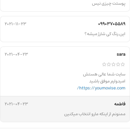
پوستت چیزی نیس
2021-11-23
09903705589
این رنگ کی شارژ میشه؟
2021-04-23
sara
سایت شما عالی هستش
امیدوارم موفق باشید
https://youmovise.com/
فاطمه
2021-04-23
ممنونم از اینکه مارو انتخاب میکنین