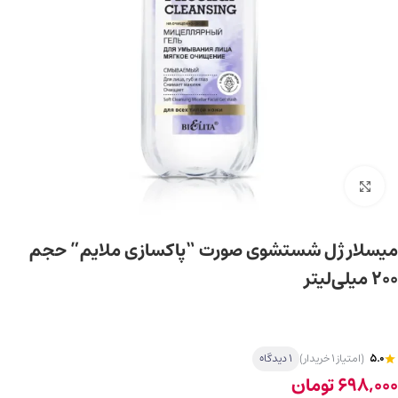
برای بزرگ‌نمایی کلیک کنید
میسلار ژل شستشوی صورت “پاکسازی ملایم” حجم
200 میلی‌لیتر
5.0
(امتیاز 1 خریدار)
1 دیدگاه
698,000
تومان