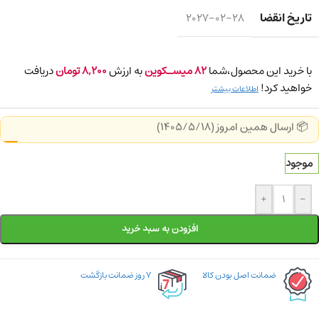
تاریخ انقضا
2027-02-28
با خرید این محصول،شما
82
میسـکوین
به ارزش
8,200
تومان
دریافت
خواهید کرد!
اطلاعات بیشتر
📦 ارسال همین امروز (1405/5/18)
موجود
+
-
افزودن به سبد خرید
ضمانت اصل بودن کالا
۷ روز ضمانت بازگشت