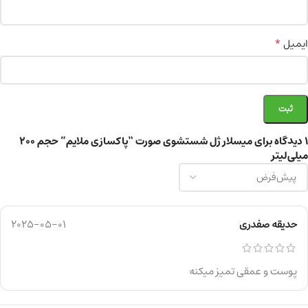
*
ایمیل
1 دیدگاه برای
میسلار ژل شستشوی صورت “پاکسازی ملایم” حجم 200
میلی‌لیتر
حدیقه صفدری
2025-05-01
پوست و عمقی تمیز میکنه