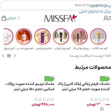
پرش به ناوبری
پرش به محتوای اصلی
هدیه برای خرید های بالای ۵ میلیون تومن
۲٪ تخفیف روی سبد خرید برای روش کارت به کارت
حراجی
کرم ضد آفتاب حا...
ریمل مولتی افکت...
کرم پودر لیفتین...
شامپو پرایمیر پ...
لوسیون ضد ریزش ...
خانه
/
پوست
/
مراقبت پوست
محصولات مرتبط
ماسک-فیلم زغالی (بلک کلین) پاک
ماسک ترمیم کننده صورت پرفکت
کننده صورت حجم ۷۵ میلی لیتر
اسکین حجم ۱۵۰ میلی لیتر
798,000
تومان
998,000
تومان
برای بزرگ‌نمایی کلیک کنید