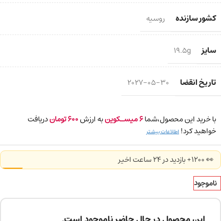
کشور سازنده
روسیه
سایز
19.5g
تاریخ انقضا
2027-05-30
با خرید این محصول،شما
6
میسـکوین
به ارزش
600
تومان
دریافت
خواهید کرد!
اطلاعات بیشتر
👀 1200+ بازدید در ۲۴ ساعت اخیر
ناموجود
این محصول در حال حاضر ناموجود است.