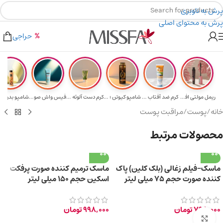
پرش به ناوبری
پرش به محتوای اصلی
هدیه برای خرید های بالای ۵ میلیون تومن
۲٪ تخفیف روی سبد خرید برای روش کارت به کارت
حراجی
ریمل مولتی افکت...
کرم ضد آفتاب حا...
شامپو کیوتن ؛ م...
کرم دست آلوئه و...
فیس واش صورت آک...
شامپو بدن با ر
خانه
/
پوست
/
مراقبت پوست
محصولات مرتبط
ماسک-فیلم زغالی (بلک کلین) پاک
ماسک ترمیم کننده صورت پرفکت
کننده صورت حجم ۷۵ میلی لیتر
اسکین حجم ۱۵۰ میلی لیتر
798,000
تومان
998,000
تومان
برای بزرگ‌نمایی کلیک کنید