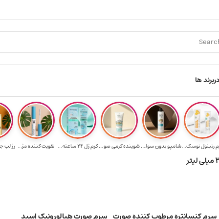
ید ۳.۵ میلیون به یالا
هدیه برای خرید های بالای ۵ میلیون تومن
ر
برند ها
م رتینول نوسک...
شامپو بدون سولف...
شوینده کرمی صور...
کرم ژل ۲۴ ساعته...
تقویت‌ کننده مژ...
رژ لب ج
سرم کنسانتره مرطوب‌ کننده صورت
سرم صورت هیالورونیک اسید