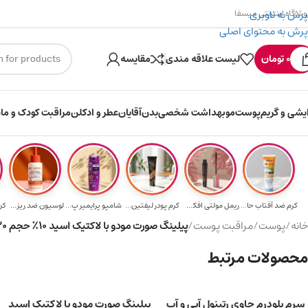
پرش به ناوبری
وشگاه اینترنتی میسفا
پرش به محتوای اصلی
۳۰۰ میسکوین (۳۰ هزار تومن) هدیه خرید اول
ارسال رایگان برای خر
0
تومان
لیست علاقه مندی
مقایسه
ایشی و گریم
پوست
مو
بهداشت شخصی
بدن
آقایان
عطر و ادکلن
مراقبت کودک و ماد
کرم ضد آفتاب حا...
ریمل مولتی افکت...
کرم پودر لیفتین...
شامپو پرایمیر پ...
لوسیون ضد ریزش ...
کر
خانه
/
پوست
/
مراقبت پوست
/
پیلینگ صورت مودو با لاکتیک اسید ۱۰٪ حجم ۳۰ میلی لیتر
محصولات مرتبط
سرم بلودرم حاوی رتینول آبی و آب
پیلینگ صورت مودو با لاکتیک اسید