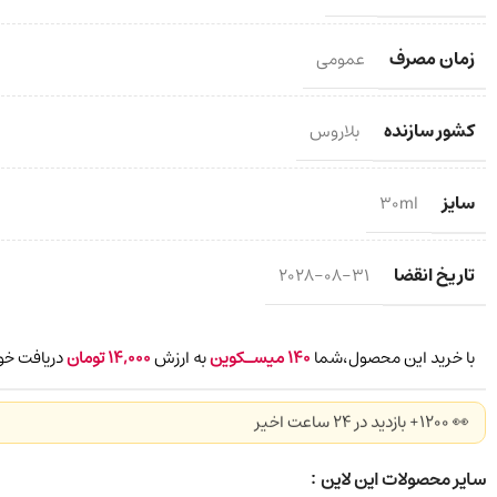
زمان مصرف
عمومی
کشور سازنده
بلاروس
سایز
30ml
تاریخ انقضا
2028-08-31
با خرید این محصول،شما
140
میسـکوین
به ارزش
14,000
تومان
دریافت خو
👀 1200+ بازدید در ۲۴ ساعت اخیر
سایر محصولات این لاین