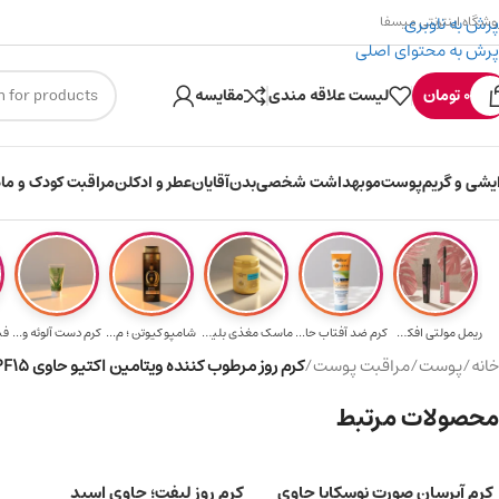
پرش به ناوبری
وشگاه اینترنتی میسفا
پرش به محتوای اصلی
۳۰۰ میسکوین (۳۰ هزار تومن) هدیه خرید اول
ار
0
تومان
لیست علاقه مندی
مقایسه
ایشی و گریم
پوست
مو
بهداشت شخصی
بدن
آقایان
عطر و ادکلن
مراقبت کودک و ماد
ریمل مولتی افکت...
کرم ضد آفتاب حا...
ماسک مغذی بلیتا...
شامپو کیوتن ؛ م...
کرم دست آلوئه و...
خانه
/
پوست
/
مراقبت پوست
/
کرم روز مرطوب کننده ویتامین اکتیو حاوی SPF15 و کوکتل ویتامین 40 میلی لیتر
محصولات مرتبط
کرم آبرسان صورت نوسکایا حاوی
کرم روز لیفت؛ حاوی اسید