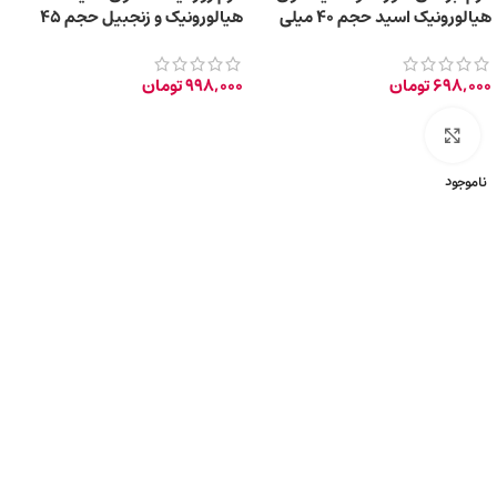
هیالورونیک اسید حجم 40 میلی
هیالورونیک و زنجبیل حجم 45
لیتر
میلی لیتر
698,000
تومان
998,000
تومان
برای بزرگ‌نمایی کلیک کنید
ناموجود