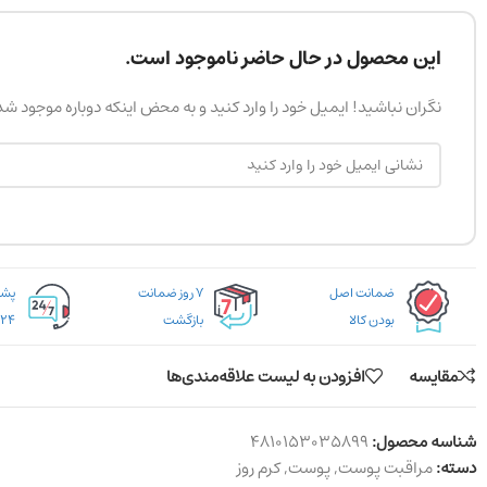
این محصول در حال حاضر ناموجود است.
نگران نباشید! ایمیل خود را وارد کنید و به محض اینکه دوباره موجود ش
ضمانت اصل
۷ روز ضمانت
بودن کالا
بازگشت
۲۴ ساعته
مقایسه
افزودن به لیست علاقه‌مندی‌ها
شناسه محصول:
4810153035899
دسته:
مراقبت پوست
,
پوست
,
کرم روز