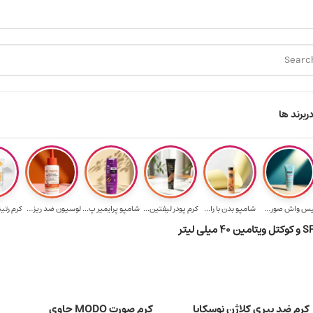
سال رایگان برای خرید ۳.۵ میلیون به یالا
هدیه برای خرید های بالای ۵ میلیون 
ر
برند ها
فیس واش صورت آک...
شامپو بدن با را...
کرم پودر لیفتین...
شامپو پرایمیر پ...
لوسیون ضد ریزش ...
کرم رتی
کرم ضد پیری کلاژن نوسکایا
کرم صورت MODO حاوی