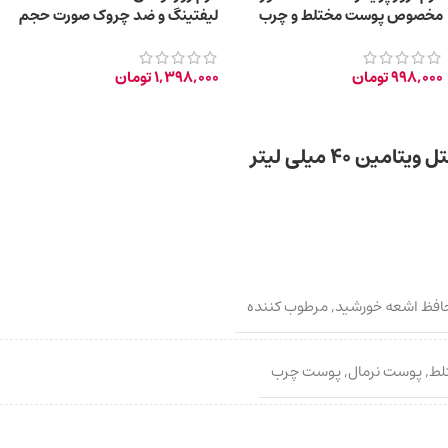
مخصوص پوست مختلط و چرب
لیفتینگ و ضد چروک صورت حجم
مستعد جوش حجم 50 میلی لیتر
۴۵ میلی‌ لیتر
998,000
تومان
1,398,000
تومان
افظ اشعه خورشید
,
مرطوب کننده
لط
,
پوست نرمال
,
پوست چرب