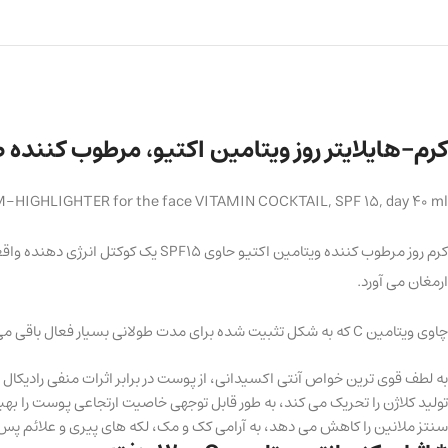
کرم-هایلایتر روز ویتامین اکتیو، مرطوب کننده صورت حاوی SPF15 و کوکت
-HIGHLIGHTER for the face VITAMIN COCKTAIL, SPF 15, day 40 ml
کرم روز مرطوب کننده ویتامین اکتی
ارمغان می آورد.
چاوی ویتامین C که به شکل تثبیت شده برای مدت طولانی بسیار فعال باقی می ماند و با نفوذ به اعماق پوست، به طور موثر عمل می کند:
به لطف قوی ترین خواص آنتی اکسیدانی، از پوست در برابر اثرات منفی رادیکال
تولید کلاژن را تحریک می کند، به طور قابل توجهی خاصیت ارتجاعی پوست را به
سنتز ملانین را کاهش می دهد، به آرامی کک و مک، لکه های پیری و علائم پس 