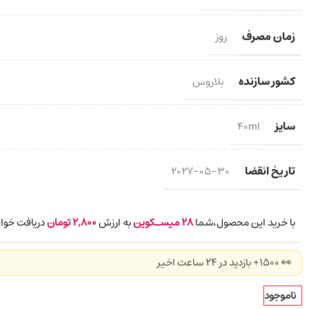
زمان مصرف
روز
کشور سازنده
بلاروس
سایز
40ml
تاریخ انقضا
2027-05-30
با خرید این محصول،شما
28
میسـکوین
به ارزش
2,800
تومان
دریافت خواه
👀 1500+ بازدید در ۲۴ ساعت اخیر
ناموجود