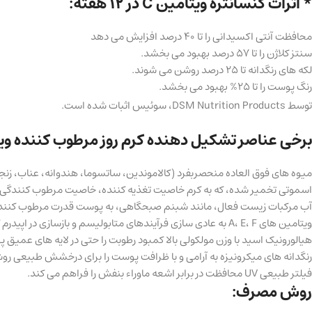
* اثرات کنسانتره ویتامین C در 12 هفته:
محافظت آنتی اکسیدانی را تا 40 درصد افزایش می دهد
سنتز کلاژن را تا 57 درصد بهبود می بخشد.
لکه های رنگدانه تا 25 درصد روشن می شوند.
رنگ پوست را تا 25% بهبود می بخشد.
توسط DSM Nutrition Products، سوئیس اثبات شده است.
برخی عناصر تشکیل دهنده کرم روز مرطوب کننده ویتامین ا
میوه های فوق العاده منحصربفرد (کالاموندین، ساتسوما، هندوانه، عناب، زنجب
اسموتی تخمیر شده، که به کرم خاصیت تغذیه کننده، خاصیت مرطوب کنندگی و با
آب مرکبات زیست فعال، مانند شبنم صبحگاهی، به پوست قدرت مرطوب کنندگی 
ویتامین های A، E، F به عادی سازی فرآیندهای متابولیسم و ​​بازسازی در اپیدرم کمک می کند، خواص محافظتی پوست را بهبود می بخشد، تراکم و خاصیت ارتجاعی آن را افزایش می دهد.
هیالورونیک اسید با وزن مولکولی بالا کمبود رطوبت را حتی در لایه های عمی
رنگدانه های میکرونیزه به آرامی و با ظرافت پوست را برای درخشش طبیعی رو
فیلتر طبیعی UV محافظت در برابر اشعه ماوراء بنفش را فراهم می کند.
روش مصرف: