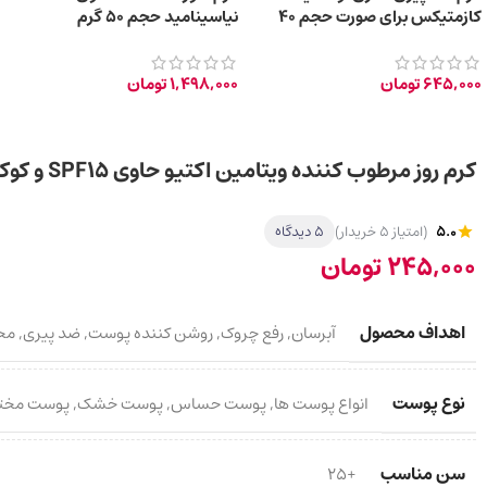
کازمتیکس برای صورت حجم 40
نیاسینامید حجم 50 گرم
میلی لیتر
645,000
تومان
1,498,000
تومان
کرم روز مرطوب کننده ویتامین اکتیو حاوی SPF15 و کوکتل ویتامین 40 میلی لیتر
5.0
(امتیاز 5 خریدار)
5 دیدگاه
245,000
تومان
اهداف محصول
آبرسان
,
رفع چروک
,
روشن کننده پوست
,
ضد پیری
,
مح
نوع پوست
انواع پوست ها
,
پوست حساس
,
پوست خشک
,
پوست مخت
سن مناسب
+25