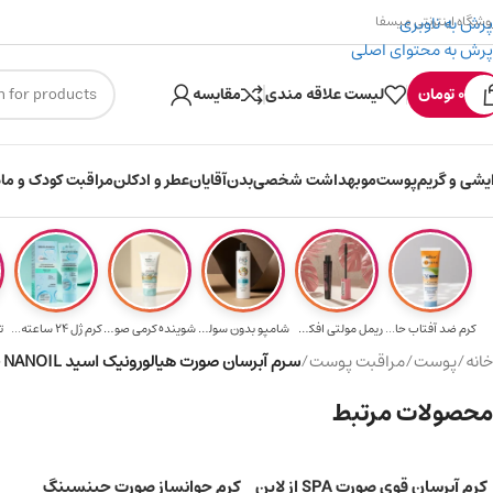
پرش به ناوبری
وشگاه اینترنتی میسفا
پرش به محتوای اصلی
۳۰۰ میسکوین (۳۰ هزار تومن) هدیه خرید اول
0
تومان
لیست علاقه مندی
مقایسه
ایشی و گریم
پوست
مو
بهداشت شخصی
بدن
آقایان
عطر و ادکلن
مراقبت کودک و ماد
کرم ضد آفتاب حا...
ریمل مولتی افکت...
شامپو بدون سولف...
شوینده کرمی صور...
کرم ژل ۲۴ ساعته...
ت
خانه
/
پوست
/
مراقبت پوست
/
سرم آبرسان صورت هیالورونیک اسید NANOIL حجم 50 میلی لیتر
محصولات مرتبط
کرم آبرسان قوی صورت SPA از لاین
کرم جوانساز صورت جینسینگ