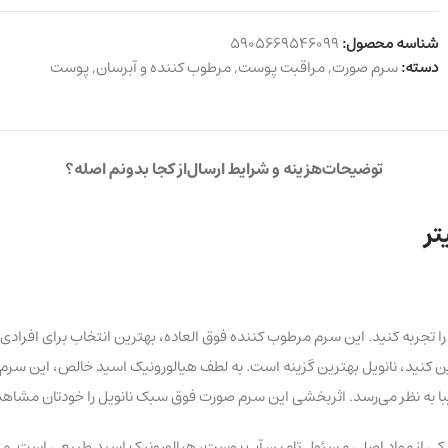
شناسه محصول:
5905669546099
دسته:
سرم صورت
,
مراقبت پوست
,
مرطوب کننده و آبرسان
,
پوست
توضیحات
هزینه و شرایط ارسال
از کجا بدونم اصله؟
 را تجربه کنید. این سرم مرطوب کننده فوق العاده، بهترین انتخاب برای 
ن کنید، نانویل بهترین گزینه است. به لطف هیالورونیک اسید خالص، این سرم 
یبا به نظر می‌رسد. اثربخشی این سرم صورت فوق سبک نانویل را خودتان مشاهد
. یکی از مواد اصلی مسئول تامین آب پوست، هیالورونیک اسید طبیعی است. متا