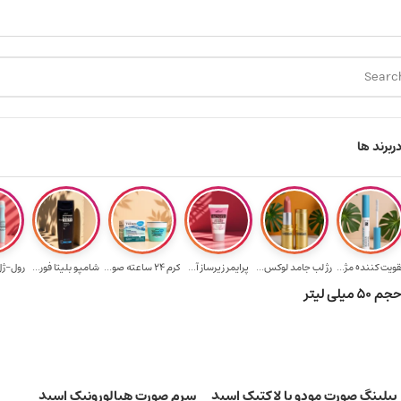
ارسال رایگان برای خرید ۳.۵ میلیون به یالا
هدیه برای خرید های بالای ۵
ر
برند ها
قویت‌ کننده مژ...
رژ لب جامد لوکس...
پرایمر زیرساز آ...
کرم 24 ساعته صو...
شامپو بلیتا فور...
رول-ژل 
پیلینگ صورت مودو با لاکتیک اسید
سرم صورت هیالورونیک اسید