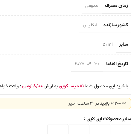
زمان مصرف
عمومی
کشور سازنده
انگلیس
سایز
50ml
تاریخ انقضا
2027-09-30
با خرید این محصول،شما
81
میسـکوین
به ارزش
8,100
تومان
دریافت خواه
👀 1200+ بازدید در ۲۴ ساعت اخیر
سایر محصولات این لاین