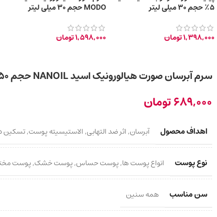
۵٪ حجم ۳۰ میلی لیتر
MODO حجم 30 میلی‌ لیتر
1,398,000
تومان
1,598,000
تومان
سرم آبرسان صورت هیالورونیک اسید NANOIL حجم 50 میلی لیتر
689,000
تومان
اهداف محصول
آبرسان
,
اثر ضد التهابی
,
الاستیسیته پوست
,
تسکین د
نوع پوست
انواع پوست ها
,
پوست حساس
,
پوست خشک
,
پوست مخت
سن مناسب
همه سنین