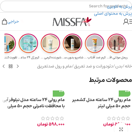
پرش به ناوبری
پرش به محتوای اصلی
هدیه برای خرید های بالای ۵ میلیون تومن
۲٪ تخفیف روی سبد خرید برای روش کارت به کارت
حراجی
ریمل مولتی افکت...
کرم ضد آفتاب حا...
شامپو بدون سولف...
شوینده کرمی صور...
کرم ژل ۲۴ ساعته...
تقویت‌ کننده م
خانه
/
بدن
/
دئودورانت و ضد تعریق
/
مام و رول ضدتعریق
محصولات مرتبط
مام رولی 24 ساعته مدل کشمیر
مام رولی 24 ساعته مدل نیلوفر آبی
حجم 50 میلی لیتر
با محافظت نامرئی حجم 50 میلی
لیتر
598,000
تومان
598,000
تومان
برای بزرگ‌نمایی کلیک کنید