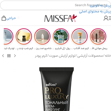
پرش به ناوبری
پرش به محتوای اصلی
هدیه برای خرید های بالای ۵ میلیون تومن
۲٪ تخفیف روی سبد خرید برای روش کارت به کارت
حراجی
ریمل مولتی افکت...
کرم ضد آفتاب حا...
رول-ژل فیلر و م...
شامپو ضد ریزش و...
کرم شب چند پپتی...
تونیک ایده آل 
خانه
/
محصولات آرایشی
/
لوازم آرایش صورت
/
کرم پودر