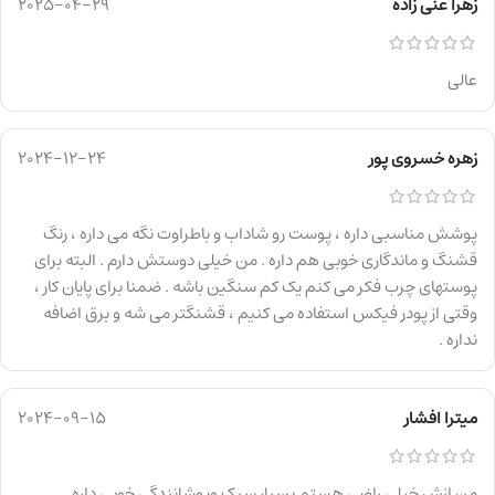
زهرا غنی زاده
2025-04-29
عالی
زهره خسروی پور
2024-12-24
پوشش مناسبی داره ، پوست رو شاداب و باطراوت نگه می داره ، رنگ
قشنگ و ماندگاری خوبی هم داره . من خیلی دوستش دارم . البته برای
پوستهای چرب فکر می کنم یک کم سنگین باشه . ضمنا برای پایان کار ،
وقتی از پودر فیکس استفاده می کنیم ، قشنگتر می شه و برق اضافه
نداره .
میترا افشار
2024-09-15
من ازش خیلی راضی هستم بسیار سبک وپوشانندگی خوبی داره