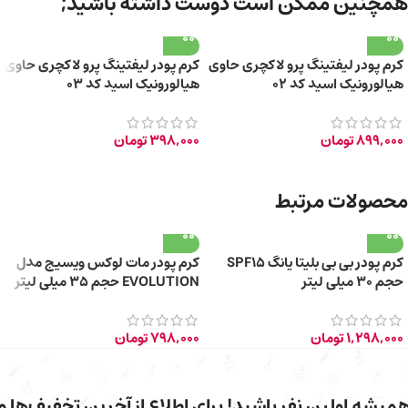
همچنین ممکن است دوست داشته باشید;
کرم پودر لیفتینگ پرو لاکچری حاوی
کرم پودر لیفتینگ پرو لاکچری حاوی
هیالورونیک اسید کد 02
هیالورونیک اسید کد 03
899,000
تومان
398,000
تومان
محصولات مرتبط
کرم پودر بی بی بلیتا یانگ SPF15
کرم پودر مات لوکس ویسیج مدل
حجم ۳۰ میلی لیتر
EVOLUTION حجم 35 میلی لیتر
1,298,000
تومان
798,000
تومان
میشه اولین نفر باشید! برای اطلاع از آخرین تخفیف‌ها و