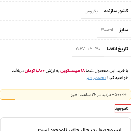
کشور سازنده
بلاروس
سایز
300ml
تاریخ انقضا
2027-05-30
با خرید این محصول،شما
18
میسـکوین
به ارزش
1,800
تومان
دریافت
خواهید کرد!
اطلاعات بیشتر
👀 500+ بازدید در ۲۴ ساعت اخیر
ناموجود
این محصول در حال حاضر ناموجود است.