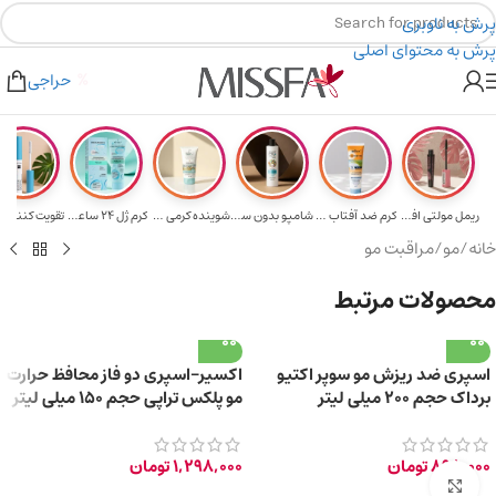
پرش به ناوبری
پرش به محتوای اصلی
هدیه برای خرید های بالای ۵ میلیون تومن
۲٪ تخفیف روی سبد خرید برای روش کارت به کارت
حراجی
ریمل مولتی افکت...
کرم ضد آفتاب حا...
شامپو بدون سولف...
شوینده کرمی صور...
کرم ژل ۲۴ ساعته...
تقویت‌ کننده م
خانه
/
مو
/
مراقبت مو
محصولات مرتبط
اسپری ضد ریزش مو سوپر اکتیو
اکسیر-اسپری دو فاز محافظ حرارت
برداک حجم ۲۰۰ میلی لیتر
مو پلکس تراپی حجم 150 میلی لیتر
898,000
تومان
1,298,000
تومان
برای بزرگ‌نمایی کلیک کنید