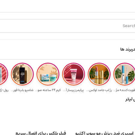
ارسال رایگان برای خرید ۳.۵ میلیون به یالا
هدیه برای خرید های بالای ۵ 
ر
برند ها
قویت‌ کننده مژ...
رژ لب جامد لوکس...
پرایمر زیرساز آ...
کرم 24 ساعته صو...
شامپو بلیتا فور...
رول-ژل 
اسپری ضد ریزش مو سوپر اکتیو
فیلر پلکس برای اتصال سریع