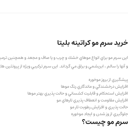
خرید سرم مو کراتینه بلیتا
اين سرم مو براي انواع موهاي خشك و چرب و يا صاف و مجعد و همچنين ترميم
و آنها را سالم ، ابريشمي و براق مي گرداند. این سرم تركيبي ويژه از پروتئين
پيشگيري از بروز موخوره
افزايش درخشندگي و ماندگاري رنگ موها
افزايش استحكام و قابليت كشساني و حالت پذيري بهتر موها
افزايش مقاومت و انعطاف پذيري تارهاي مو
حالت پذيري و افزايش رطوبت تار مو
جلوگيري از وز شدن و ايجاد موخوره
سرم مو چیست؟