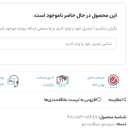
این محصول در حال حاضر ناموجود است.
نگران نباشید! ایمیل خود را وارد کنید و به محض اینکه دوباره موجود ش
ضمانت اصل
۷ روز ضمانت
بودن کالا
بازگشت
۲۴ ساعته
مقایسه
افزودن به لیست علاقه‌مندی‌ها
شناسه محصول:
4810153015457
دسته:
سرم مو
,
مراقبت مو