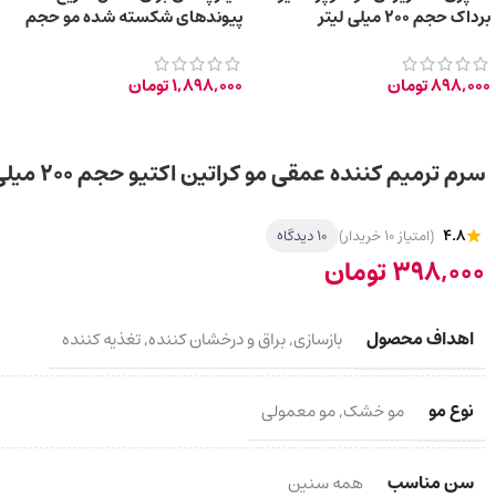
برداک حجم ۲۰۰ میلی لیتر
پيوندهای شكسته شده مو حجم
۸۰ میلی لیتر
898,000
تومان
1,898,000
تومان
سرم ترمیم کننده عمقی مو کراتین اکتیو حجم 200 میلی لیتر
4.8
(امتیاز 10 خریدار)
10 دیدگاه
398,000
تومان
اهداف محصول
بازسازی
,
براق و درخشان کننده
,
تغذیه کننده
نوع مو
مو خشک
,
مو معمولی
سن مناسب
همه سنین