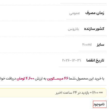
زمان مصرف
عمومی
کشور سازنده
بلاروس
سایز
200ml
تاریخ انقضا
2026-12-31
با خرید این محصول،شما
46
میسـکوین
به ارزش
4,600
تومان
دریافت خواه
👀 1200+ بازدید در ۲۴ ساعت اخیر
ناموجود