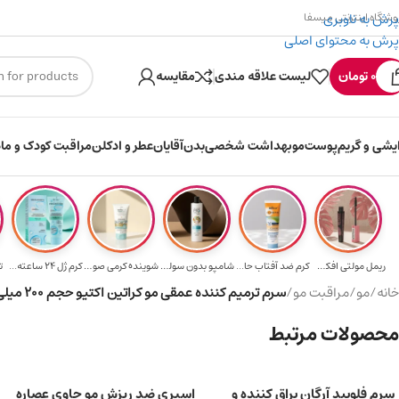
پرش به ناوبری
وشگاه اینترنتی میسفا
پرش به محتوای اصلی
۳۰۰ میسکوین (۳۰ هزار تومن) هدیه خرید اول
0
تومان
لیست علاقه مندی
مقایسه
ایشی و گریم
پوست
مو
بهداشت شخصی
بدن
آقایان
عطر و ادکلن
مراقبت کودک و ماد
ریمل مولتی افکت...
کرم ضد آفتاب حا...
شامپو بدون سولف...
شوینده کرمی صور...
کرم ژل ۲۴ ساعته...
ت
خانه
/
مو
/
مراقبت مو
/
سرم ترمیم کننده عمقی مو کراتین اکتیو حجم 200 میلی لیتر
محصولات مرتبط
سرم فلویید آرگان براق کننده و
اسپری ضد ریزش مو حاوی عصاره