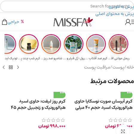
پرش به ناوبری
پرش به محتوای اصلی
هدیه برای خرید های بالای ۵ میلیون تومن
۲٪ تخفیف روی سبد خرید برای روش کارت به کارت
حراجی
ریمل مولتی افکت...
کرم ضد آفتاب حا...
رول-ژل فیلر و م...
شامپو ضد ریزش و...
کرم شب چند پپتی...
تونیک ایده آل 
خانه
/
پوست
/
مراقبت پوست
محصولات مرتبط
کرم آبرسان صورت نوسکایا حاوی
کرم روز لیفت؛ حاوی اسید
هیالورونیک اسید حجم 40 میلی
هیالورونیک و زنجبیل حجم 45
لیتر
میلی لیتر
698,000
تومان
998,000
تومان
برای بزرگ‌نمایی کلیک کنید