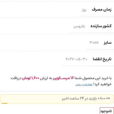
زمان مصرف
روز
کشور سازنده
بلاروس
سایز
30ml
تاریخ انقضا
2027-05-30
با خرید این محصول،شما
16
میسـکوین
به ارزش
1,600
تومان
دریافت
خواهید کرد!
اطلاعات بیشتر
👀 800+ بازدید در ۲۴ ساعت اخیر
ناموجود