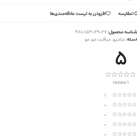
مقایسه
افزودن به لیست علاقه‌مندی‌ها
شناسه محصول:
4810153029027
دسته:
شامپو
,
مراقبت مو
,
مو
5
1 review
1
0
0
0
0