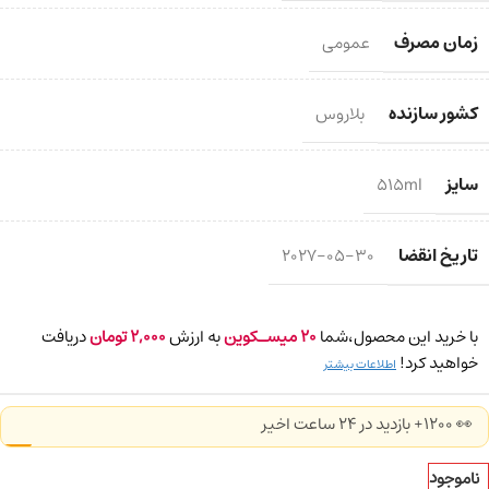
زمان مصرف
عمومی
کشور سازنده
بلاروس
سایز
515ml
تاریخ انقضا
2027-05-30
با خرید این محصول،شما
20
میسـکوین
به ارزش
2,000
تومان
دریافت
خواهید کرد!
اطلاعات بیشتر
👀 1200+ بازدید در ۲۴ ساعت اخیر
ناموجود