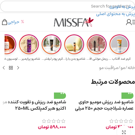
پرش به ناوبری
پرش به محتوای اصلی
خرید های بالای ۵ میلیون تومن
۲٪ تخفیف روی سبد خرید برای روش کارت به کارت
حراجی
کرم ضد آفتاب حا...
ریمل مولتی افکت...
شامپو بدن با را...
کرم پودر لیفتین...
شامپو پرایمیر پ...
خانه
/
مو
/
مراقبت مو
محصولات مرتبط
شامپو ضد ریزش مومیو حاوی
شامپو ضد ریزش و تقویت کننده مو
عصاره شیلاجیت حجم ۲۵۰ میلی
اکتیو هیر کمپلکس 250ML
لیتر
498,000
تومان
598,000
تومان
برای بزرگ‌نمایی کلیک کنید