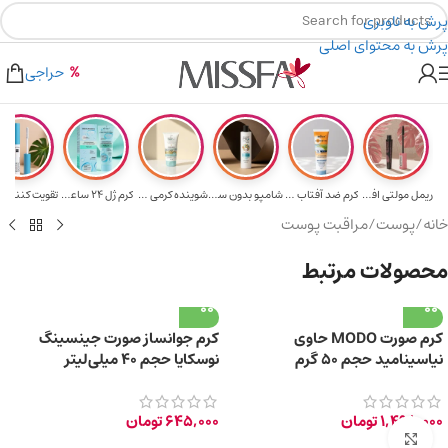
پرش به ناوبری
پرش به محتوای اصلی
هدیه برای خرید های بالای ۵ میلیون تومن
۲٪ تخفیف روی سبد خرید برای روش کارت به کارت
حراجی
ریمل مولتی افکت...
کرم ضد آفتاب حا...
شامپو بدون سولف...
شوینده کرمی صور...
کرم ژل ۲۴ ساعته...
تقویت‌ کننده م
خانه
/
پوست
/
مراقبت پوست
محصولات مرتبط
کرم صورت MODO حاوی
کرم جوانساز صورت جینسینگ
نیاسینامید حجم 50 گرم
نوسکایا حجم 40 میلی‌لیتر
1,498,000
تومان
645,000
تومان
برای بزرگ‌نمایی کلیک کنید