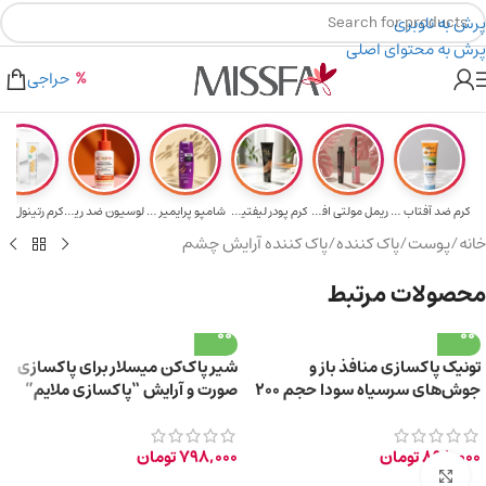
پرش به ناوبری
پرش به محتوای اصلی
هدیه برای خرید های بالای ۵ میلیون تومن
۲٪ تخفیف روی سبد خرید برای روش کارت به کارت
حراجی
کرم ضد آفتاب حا...
ریمل مولتی افکت...
کرم پودر لیفتین...
شامپو پرایمیر پ...
لوسیون ضد ریزش ...
خانه
/
پوست
/
پاک کننده
/
پاک کننده آرایش چشم
محصولات مرتبط
تونیک پاکسازی منافذ باز و
شیر پاک‌کن میسلار برای پاکسازی
جوش‌های سرسیاه سودا حجم 200
صورت و آرایش “پاکسازی ملایم”
میلی‌لیتر
حجم 200 میلی‌لیتر
898,000
تومان
798,000
تومان
برای بزرگ‌نمایی کلیک کنید