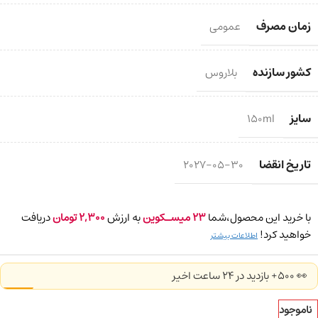
زمان مصرف
عمومی
کشور سازنده
بلاروس
سایز
150ml
تاریخ انقضا
2027-05-30
با خرید این محصول،شما
23
میسـکوین
به ارزش
2,300
تومان
دریافت
خواهید کرد!
اطلاعات بیشتر
👀 500+ بازدید در ۲۴ ساعت اخیر
ناموجود