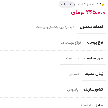
4.8
(امتیاز 4 خریدار)
4 دیدگاه
245,000
تومان
اهداف محصول
لایه برداری
,
پاکسازی پوست
نوع پوست
انواع پوست ها
سن مناسب
همه سنین
زمان مصرف
عمومی
کشور سازنده
بلاروس
سایز
300ml