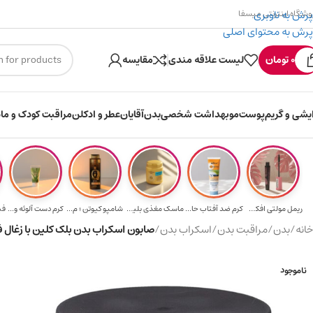
پرش به ناوبری
وشگاه اینترنتی میسفا
پرش به محتوای اصلی
۳۰۰ میسکوین (۳۰ هزار تومن) هدیه خرید اول
0
تومان
لیست علاقه مندی
مقایسه
ایشی و گریم
پوست
مو
بهداشت شخصی
بدن
آقایان
عطر و ادکلن
مراقبت کودک و ماد
ریمل مولتی افکت...
کرم ضد آفتاب حا...
ماسک مغذی بلیتا...
شامپو کیوتن ؛ م...
کرم دست آلوئه و...
خانه
/
بدن
/
مراقبت بدن
/
اسکراب بدن
/
صابون اسکراب بدن بلک کلین با زغال فعال بامبو
ناموجود