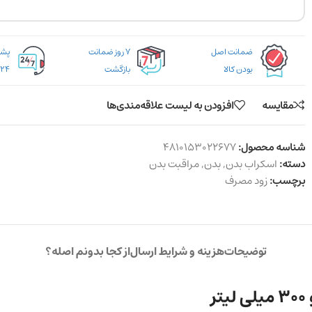
ضمانت اصل
۷ روز ضمانت
بودن کالا
بازگشت
۲۴ ساعته
مقایسه
افزودن به لیست علاقه‌مندی‌ها
شناسه محصول:
4810153022677
دسته:
اسکراب بدن
,
بدن
,
مراقبت بدن
برچسب:
زود مصرف
توضیحات
هزینه و شرایط ارسال
از کجا بدونم اصله؟
ر