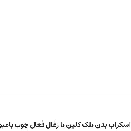
اسکراب بدن بلک کلین با زغال فعال چوب بامبو 300 میلی لیت