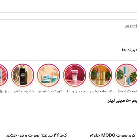
ارسال رایگان برای خرید ۳.۵ میلیون به یالا
هدیه برای خرید های با
ر
برند ها
قویت‌ کننده مژ...
رژ لب جامد لوکس...
پرایمر زیرساز آ...
کرم 24 ساعته صو...
شامپو بلیتا فور...
رول-ژل 
کرم صورت MODO حاوی
کرم 24 ساعته صورت و دور چشم