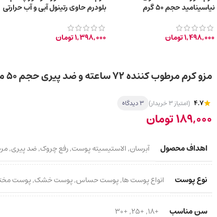
نیاسینامید حجم 50 گرم
بلودرم حاوی رتینول آبی و آب حرارتی
حجم 45 میلی‌لیتر
1,498,000
تومان
1,398,000
تومان
مزو کرم مرطوب کننده 72 ساعته و ضد پیری حجم 50 میلی لیتر
4.7
(امتیاز 3 خریدار)
3 دیدگاه
189,000
تومان
اهداف محصول
آبرسان
,
الاستیسیته پوست
,
رفع چروک
,
ضد پیری
,
مرط
نوع پوست
انواع پوست ها
,
پوست حساس
,
پوست خشک
,
پوست مخت
سن مناسب
+30
,
+25
,
+18