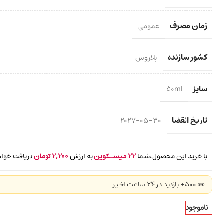
زمان مصرف
عمومی
کشور سازنده
بلاروس
سایز
50ml
تاریخ انقضا
2027-05-30
با خرید این محصول،شما
22
میسـکوین
به ارزش
2,200
تومان
دریافت خواه
👀 500+ بازدید در ۲۴ ساعت اخیر
ناموجود