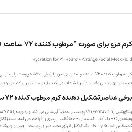
کرم مزو برای صورت “مرطوب کننده 72 ساعت + محافظت در برابر پیری” 50 میلی لیتر
Hydration for 72 Hours + AntiAge Facial MesoFluid
کرم مرطوب کننده 72 ساعته و ضد پیری مزو با یکبار استفاده
پوست را بهبود می بخشد و آن را شاداب می کند، از پوست در برابر کم آبی و 
برخی عناصر تشکیل دهنده کرم مرطوب کننده 72 ساعته و ضد پیری مزو:
پنتاویتین (Pentavitin) ® پوست را عمیقاً آبرسانی می کند و رطوبت را تا 72 ساعت حفظ می کند، پوست را لیفت و ظاهری نرم و سالم به آن می بخشد.
ویتامین C – یک آنتی اکسیدان – محافظت از پیری را فراهم می کند، سنتز کلاژن را افزایش می دهد و رنگ پوست را یکدست می کند.
کمپلکس Early Boost – یک کوکتل انرژی دهنده برای پوست – 