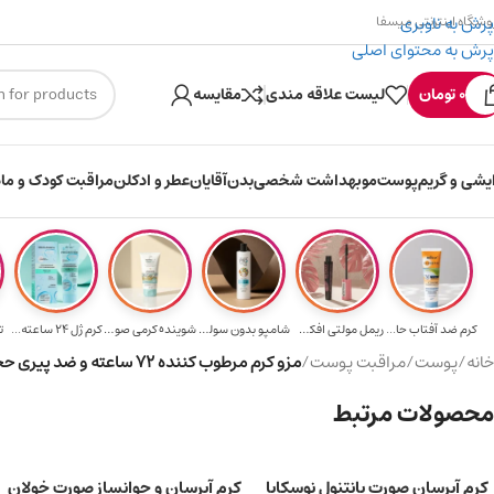
پرش به ناوبری
وشگاه اینترنتی میسفا
پرش به محتوای اصلی
۳۰۰ میسکوین (۳۰ هزار تومن) هدیه خرید اول
0
تومان
لیست علاقه مندی
مقایسه
ایشی و گریم
پوست
مو
بهداشت شخصی
بدن
آقایان
عطر و ادکلن
مراقبت کودک و ماد
کرم ضد آفتاب حا...
ریمل مولتی افکت...
شامپو بدون سولف...
شوینده کرمی صور...
کرم ژل ۲۴ ساعته...
ت
خانه
/
پوست
/
مراقبت پوست
/
مزو کرم مرطوب کننده 72 ساعته و ضد پیری حجم 50 میلی لیتر
محصولات مرتبط
کرم آبرسان صورت پانتنول نوسکایا
کرم آبرسان و جوانساز صورت خولان