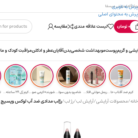
پرش به ناوبری
وشگاه اینترنتی میسفا
پرش به محتوای اصلی
۳۰۰ میسکوین (۳۰ هزار تومن) هدیه خرید اول
0
تومان
لیست علاقه مندی
مقایسه
ایشی و گریم
پوست
مو
بهداشت شخصی
بدن
آقایان
عطر و ادکلن
مراقبت کودک و ماد
کرم ضد آفتاب حا...
ریمل مولتی افکت...
شامپو بدون سولف...
شوینده کرمی صور...
کرم ژل ۲۴ ساعته...
ت
خانه
/
محصولات آرایشی
/
آرایش لب
/
رژ لب
/
رژلب مدادی ضد آب لوکس ویسیج مدل