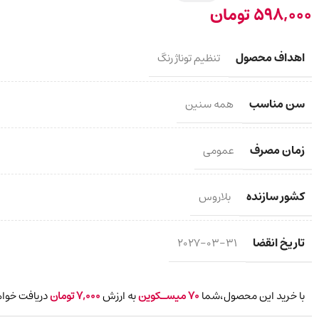
598,000
تومان
اهداف محصول
تنظیم توناژ رنگ
سن مناسب
همه سنین
زمان مصرف
عمومی
کشور سازنده
بلاروس
تاریخ انقضا
2027-03-31
با خرید این محصول،شما
70
میسـکوین
به ارزش
7,000
تومان
دریافت خواه