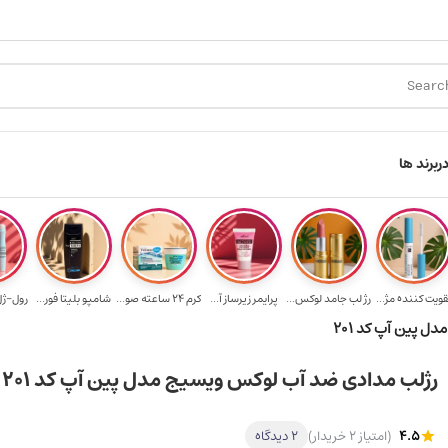
ارسال رایگان برای خرید ۳.۵ میلیون به یالا
هدیه برای خرید های 
ر
برند ها
قویت‌ کننده مژ...
رژ لب جامد لوکس...
پرایمر زیرساز آ...
کرم 24 ساعته صو...
شامپو بلیتا فور...
رول-ژل 
 پین آپ کد 201
رژلب مدادی ضد آب لوکس ویسیج مدل پین آپ کد 201
4.5
(امتیاز 2 خریدار)
2 دیدگاه