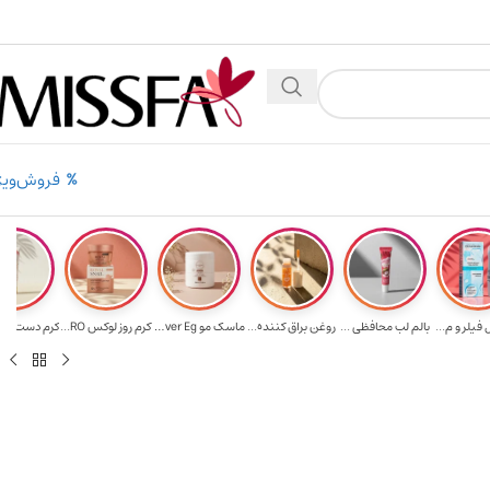
بالای ۵ میلیون تومن
۲٪ تخفیف روی سبد خرید برای روش کارت به کارت
فروش‌ویژ
فیلر و م...
بالم لب محافظی ...
روغن براق کننده...
ماسک مو Ever Eg...
کرم روز لوکس RO...