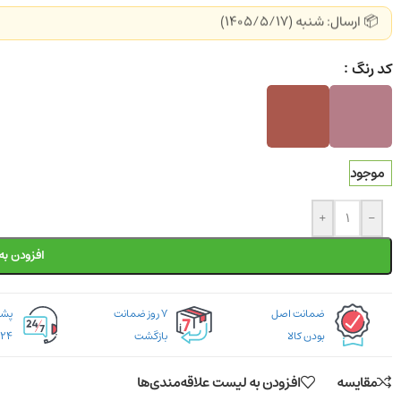
📦 ارسال: شنبه (1405/5/17)
کد رنگ
موجود
+
-
افزودن به
ضمانت اصل
۷ روز ضمانت
بودن کالا
بازگشت
۲۴ ساعته
مقایسه
افزودن به لیست علاقه‌مندی‌ها