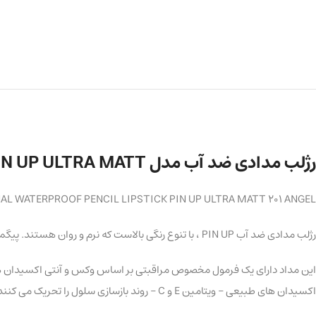
رژلب مدادی ضد آب مدل PIN UP ULTRA MATT
L WATERPROOF PENCIL LIPSTICK PIN UP ULTRA MATT 201 ANGEL
رژلب مدادی ضد آب PIN UP ، با تنوع رنگی بالاست که نرم و روان هستند. پیگمنت این مداد ها بالاست و پوشش دهی کامل روی لب دارد. پوست حساس لب را خشک و پوسته پوسته نمی کنند و یکدست می مانند.
این مداد دارای یک فرمول مخصوص مراقبتی بر اساس وکس و آنتی اکسیدان های ط
اکسیدان های طبیعی – ویتامین E و C – روند بازسازی سلول را تحریک می کنند و در برابر ایجاد چین و چروک از لب محافظت می کنند.