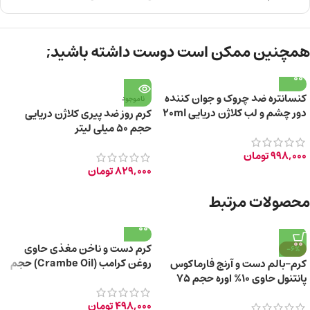
همچنین ممکن است دوست داشته باشید;
کنسانتره ضد چروک و جوان کننده
ناموجود
دور چشم و لب کلاژن دریایی 20ml
کرم روز ضد پیری کلاژن دریایی
حجم ۵۰ میلی لیتر
998,000
تومان
829,000
تومان
محصولات مرتبط
کرم دست و ناخن مغذی حاوی
-6%
روغن کرامب (Crambe Oil) حجم
کرم-بالم دست و آرنج فارماکوس
۱۰۰ میلی لیتر
پانتنول حاوی 10% اوره حجم 75
میلی‌ لیتر
498,000
تومان