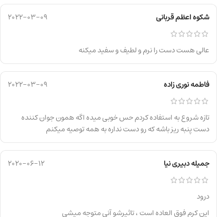
شکوه اعظم قربانی
2022-03-09
عالی هست دست را نرم و لطیف و سفید میکنه
فاطمه نوری زاده
2022-03-09
تازه شروع به استفاده کردم حس خوبی میده اگه همون جوان کننده
دست پنبه ریز باشه که رو دست نداره به همه توصیه میکنم
جمیله دبیری نیا
2020-06-12
درود
این کرم فوق العاده است ، تاثیرشو آنی متوجه میشی