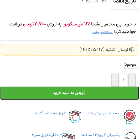
تاریخ انقضا
2028-07-31
با خرید این محصول،شما
117
میسـکوین
به ارزش
11,700
تومان
دریافت
خواهید کرد!
اطلاعات بیشتر
📦 ارسال: شنبه (1405/5/17)
موجود
+
-
افزودن به سبد خرید
ضمانت اصل بودن کالا
۷ روز ضمانت بازگشت
پشتیبانی ۷ روزه ۲۴ ساعته
امکان تحویل سریع