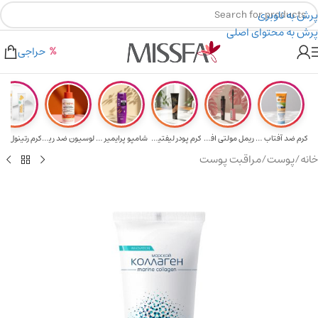
پرش به ناوبری
پرش به محتوای اصلی
ای خرید های بالای ۵ میلیون تومن
۲٪ تخفیف روی سبد خرید برای روش کارت به کارت
حراجی
کرم ضد آفتاب حا...
ریمل مولتی افکت...
کرم پودر لیفتین...
شامپو پرایمیر پ...
لوسیون ضد ریزش ...
خانه
/
پوست
/
مراقبت پوست